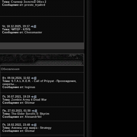
Тема:
Сталкер Золотой Обоз 2
Сообщение от:
prosto_tryahrd
Чт, 18.12.2025, 19:17
Тема:
ЧИТЕР - КЛУБ
Сообщение от:
Chessmaster
Обновления
Вт, 09.04.2024, 11:02
Тема:
S.T.A.L.K.E.R. - Call of Pripyat - Прохождения,
секреты...
Сообщение от:
loginas
Пт, 30.07.2021, 19:19
Тема:
Zombie Army 4 Dead War
Сообщение от:
Glomar
Пн, 27.03.2023, 01:50
Тема:
The Elder Scrolls 5: Skyrim
Сообщение от:
AlexandrVol
Пт, 18.02.2022, 23:48
Тема:
Анонсы игр жанра - Strategy
Сообщение от:
Glomar