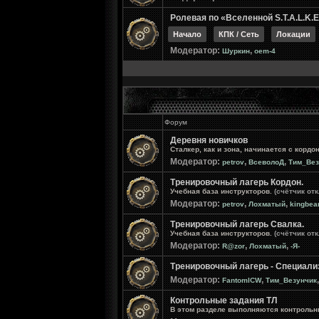
Ролевая по «Вселенной S.T.A.L.K.E
Начало
КПК / Сеть
Локации
Модератор:
,
Шуркин
oem-4
Форум
Деревня новичков
Сталкер, как и зона, начинается с кордо
Модератор:
,
,
petrov
ВсеволоД
Тим_Вез
Тренировочный лагерь Кордон.
Учебная база инструкторов.
(счётчик от
Модератор:
,
,
petrov
Лохматый
kingbea
Тренировочный лагерь Свалка.
Учебная база инструкторов.
(счётчик от
Модератор:
,
,
R@zor
Лохматый
-Я-
Тренировочный лагерь - Специали
Модератор:
,
FantomICW
Тим_Везунчик
Контрольные задания ТЛ
В этом разделе выполняются контрольн