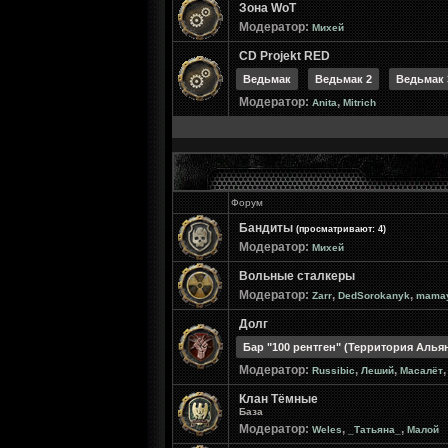
Зона WoT
Модератор:
Михей
CD Projekt RED
Ведьмак
Ведьмак 2
Ведьмак 
Модератор:
,
Anita
Mitrich
Форум
Бандиты
(просматривают: 4)
Модератор:
Михей
Вольные сталкеры
Модератор:
,
,
Zarr
DedSorokanyk
mama
Долг
Бар "100 рентген" (Территория Алья
Модератор:
,
,
Russibic
Леший
Масалёт
Клан Тёмные
База
Модератор:
,
,
Weles
_Татьяна_
Малой