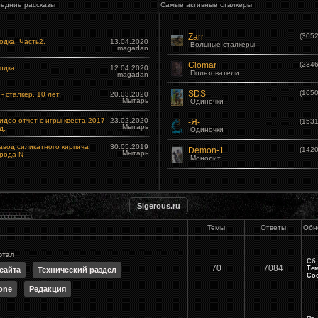
едние рассказы
Самые активные сталкеры
Zarr
(3052
одка. Часть2.
13.04.2020
Вольные сталкеры
magadan
Glomar
(2346
одка
12.04.2020
Пользователи
magadan
SDS
(1650
 - сталкер. 10 лет.
20.03.2020
Мытарь
Одиночки
идео отчет с игры-квеста 2017
23.02.2020
-Я-
(1531
Мытарь
д.
Одиночки
авод силикатного кирпича
30.05.2019
Demon-1
(1420
Мытарь
рода N
Монолит
Sigerous.ru
Темы
Ответы
Обн
ртал
Сб,
70
7084
Те
сайта
Технический раздел
Со
one
Редакция