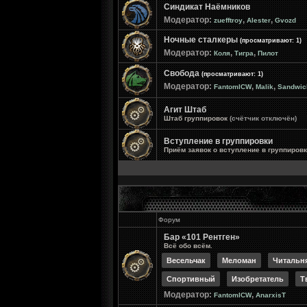
Синдикат Наёмников
Модератор:
,
,
zuefftroy
Alester
Gvozd
Ночные сталкеры
(просматривают: 1)
Модератор:
,
,
Коля
Тигра
Пилот
Свобода
(просматривают: 1)
Модератор:
,
,
FantomICW
Malik
Sandwic
Агит Штаб
Штаб группировок
(счётчик отключён)
Вступление в группировки
Приём заявок о вступление в группиров
Форум
Бар «101 Рентген»
Всё обо всём.
Весельчак
Меломан
Читальн
Спортивный
Изобретатель
Т
Модератор:
,
FantomICW
AnarxisT