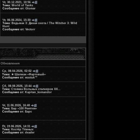
Чт, 30.12.2021, 10:56
Тема:
World of Tanks
Сообщение от:
Glomar
Чт, 06.06.2024, 15:30
Тема:
Ведьмак 3: Дикая охота / The Witcher 3: Wild
Hunt
Сообщение от:
Vectorr
Обновления
Ср, 08.04.2026, 02:02
Тема:
★ Шалман «Фартовый»
Сообщение от:
wastuk™
Сб, 08.08.2026, 15:44
Тема:
Стоянка Вольных сталкеров XX...
Сообщение от:
Kapitan_komandor
Чт, 11.06.2026, 16:40
Тема:
Бар «100 Рентген»
Сообщение от:
Барс
Пт, 19.06.2026, 14:31
Тема:
Костёр Тёмных
Сообщение от:
deader