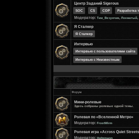
Центр Заданий Sigerous
SOC
CS
COP
Разработка 
Модератор:
,
,
Тим_Везунчик
Лохматый
Я Сталкер
Я Сталкер
Интервью
Интервью с пользователями сайта
Интервью с Неизвестным
Форум
Мини-ролевые
Здесь собраны ролевые одной темы.
Ролевая по «Вселенной Метро»
Модератор:
FrostWirm
Ролевая игра «Across Quiet Street
Модератор:
Holtzmann