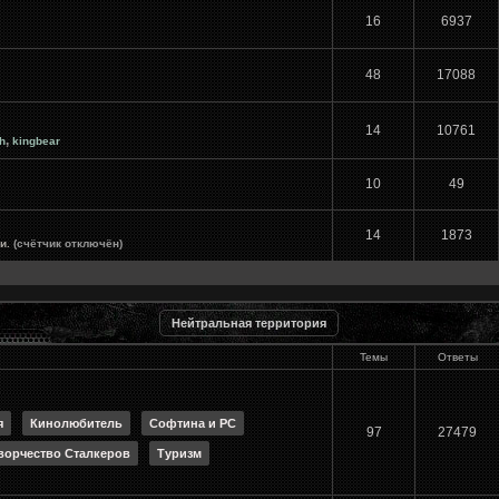
16
6937
48
17088
14
10761
,
h
kingbear
10
49
14
1873
ки.
(счётчик отключён)
Нейтральная территория
Темы
Ответы
я
Кинолюбитель
Софтина и РС
97
27479
ворчество Сталкеров
Туризм