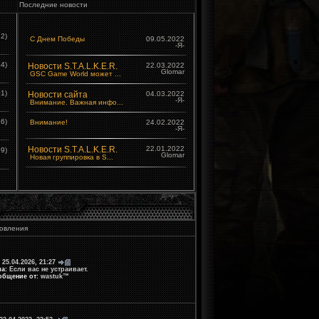
Последние новости
2)
С Днем Победы
09.05.2022
-Я-
4)
Новости S.T.A.L.K.E.R.
22.03.2022
Glomar
GSC Game World может ...
1)
Новости сайта
04.03.2022
-Я-
Внимание. Важная инфо...
6)
Внимание!
24.02.2022
-Я-
Новости S.T.A.L.K.E.R.
22.01.2022
9)
Glomar
Новая группировка в S...
овления
 25.04.2026, 21:27
ма:
Если вас не устраивает.
общение от:
wastuk™