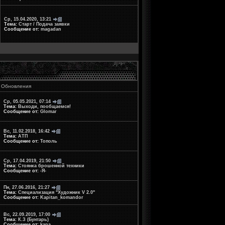
Ср, 15.04.2020, 13:21
Тема:
Старт / Подача заявки
Сообщение от:
magadan
Обновления
Ср, 05.05.2021, 07:14
Тема:
Выходи, пообщаемся!
Сообщение от:
Glomar
Вс, 11.02.2018, 16:42
Тема:
АТП
Сообщение от:
Тополь
Ср, 17.04.2019, 21:50
Тема:
Стоянка брошенной техники
Сообщение от:
-Я-
Пн, 27.06.2016, 21:27
Тема:
Специализация "Художник V 2.0"
Сообщение от:
Kapitan_komandor
Вс, 22.09.2019, 17:00
Тема:
К.З (Бунтарь)
Сообщение от:
kapa