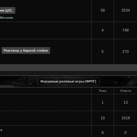
58
3534
тем ЦЗС.
Механик
4
748
Разговор у барной стойки
5
270
Форумные ролевые игры (ФРПГ)
Темы
Ответы
1
13
10
1019
s»
9
0