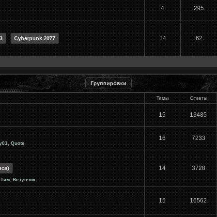
4
295
14
62
3
Cyberpunk 2077
Группировки
Темы
Ответы
15
13485
16
7233
,
y01
Quote
14
3728
нса)
,
Тим_Везунчик
15
16562