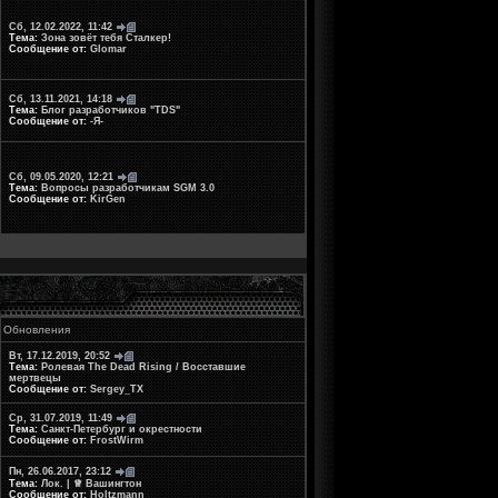
Сб, 12.02.2022, 11:42
Тема:
Зона зовёт тебя Сталкер!
Сообщение от:
Glomar
Сб, 13.11.2021, 14:18
Тема:
Блог разработчиков "TDS"
Сообщение от:
-Я-
Сб, 09.05.2020, 12:21
Тема:
Вопросы разработчикам SGM 3.0
Сообщение от:
KirGen
Обновления
Вт, 17.12.2019, 20:52
Тема:
Ролевая The Dead Rising / Восставшие
мертвецы
Сообщение от:
Sergey_TX
Ср, 31.07.2019, 11:49
Тема:
Санкт-Петербург и окрестности
Сообщение от:
FrostWirm
Пн, 26.06.2017, 23:12
Тема:
Лок. | ♕ Вашингтон
Сообщение от:
Holtzmann