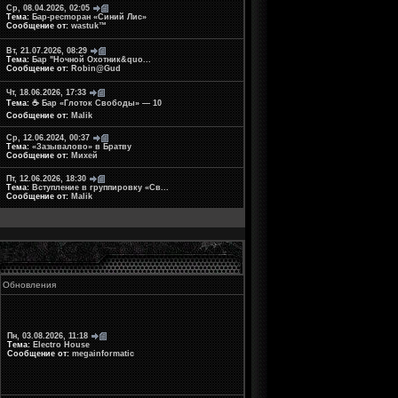
Ср, 08.04.2026, 02:05
Тема:
Бар-ресmopaн «Синий Лис»
Сообщение от:
wastuk™
Вт, 21.07.2026, 08:29
Тема:
Бар "Ночной Охотник&quo...
Сообщение от:
Robin@Gud
Чт, 18.06.2026, 17:33
Тема:
☕ Бар «Глоток Свободы» — 10
Сообщение от:
Malik
Ср, 12.06.2024, 00:37
Тема:
«Зазывалово» в Братву
Сообщение от:
Михей
Пт, 12.06.2026, 18:30
Тема:
Вступление в группировку «Св...
Сообщение от:
Malik
Обновления
Пн, 03.08.2026, 11:18
Тема:
Electro House
Сообщение от:
megainformatic