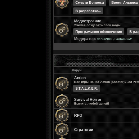
Смерти Вопреки
Время Альянса
В разработке...
Модостроение
Учимся создавать свои моды
Программное обеспечение
В раз
Модератор:
,
denis2000
FantomICW
Форум
Action
Все игры жанра Action (Shooter) / 1st Per
S.T.A.L.K.E.R.
Survival Horror
Выжить любой ценой!
RPG
Стратегии