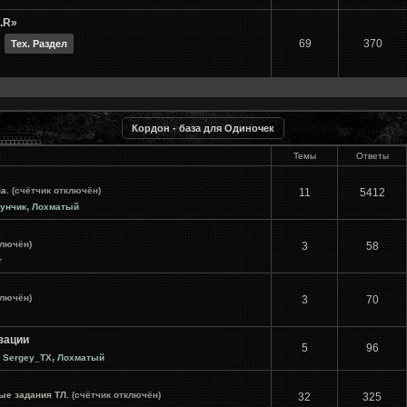
.R»
69
370
Тех. Раздел
Кордон - база для Одиночек
Темы
Ответы
на.
(счётчик отключён)
11
5412
,
унчик
Лохматый
ключён)
3
58
r
ключён)
3
70
зации
5
96
,
,
Sergey_TX
Лохматый
ые задания ТЛ.
(счётчик отключён)
32
325