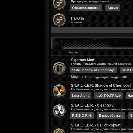
Празднуем, поздравляем...
Организаторская
Архив
Память
помним...
Форум
Sigerous Mod
Главный раздел модификации Sigerous
SGM Shadow of Chernobyl
SGM Cl
Модератор:
,
LoginZapili
sergej5500
S.T.A.L.K.E.R. Shadow of Chernobyl
Глобальные моды и дополнения для игры
Lost Alpha
Ф.О.Т.О.Г.Р.А.Ф
На
S.T.A.L.K.E.R. - Clear Sky
Глобальные моды и дополнения для игры 
R.E.B.O.R.N.
В разработке...
В
S.T.A.L.K.E.R. - Call of Pripyat
Глобальные моды и дополнения для игры 