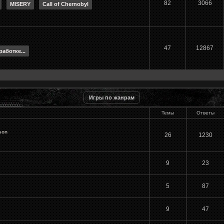
82
3066
MISERY
Call of Chernobyl
47
12867
работке...
Игры по жанрам
Темы
Ответы
son
26
1230
9
23
5
87
9
47