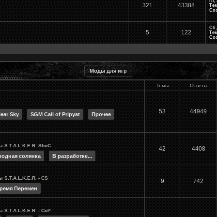
Пт,
321
43388
Те
Со
Сб,
5
122
Те
Со
Моды для игр
Темы
Ответы
53
44949
ear Sky
SGM Call of Pripyat
Прочее
 S.T.A.L.K.E.R. ShoC
42
4408
родная солянка
В разработке...
S.T.A.L.K.E.R. - CS
9
742
ремя Перемен
S.T.A.L.K.E.R. - CoP