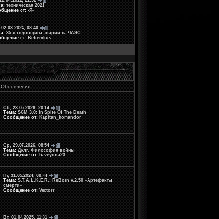
 22.04.2022, 22:52
ма:
техническая 2021
общение от:
-Я-
 02.03.2024, 08:40
ма:
35-я годовщина аварии на ЧАЭС
общение от:
Bebembus
Обновления
Сб, 23.05.2026, 20:14
Тема:
SGM 3.0: In Spite Of The Death
Сообщение от:
Kapitan_komandor
Ср, 29.07.2026, 08:54
Тема:
Долг. Философия войны
Сообщение от:
haveyona23
Пт, 31.05.2024, 08:44
Тема:
S.T.A.L.K.E.R.: ReBorn v.2.50 «Артефакты
смерти»
Сообщение от:
Vectorr
Вт, 01.04.2025, 11:31