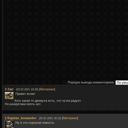
Порядок вывода комментариев:
2
Zarr
[
Материал
]
(03.02.2021 18:20)
Привет всем!
Хоть какая то движуха есть, это чутка радует.
Но конкретики опять нет.
1
Kapitan_komandor
[
Материал
]
(20.01.2021 16:12)
Ну и это хорошая новость.