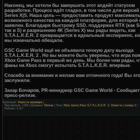
Наконец, мы хотели бы завершить этот апдейт статусом
разработки. Процесс идёт гладко, в том числе для версий
Series X|S. Наша цель — предоставить продукт максимал
возможного качества на каждой платформе, для которой 
заявлен. Благодаря быстрому SSD, поддержке RTX (как Se
так и S) и разрешению 4K (Series X) мы рады видеть, как
S.T.A.L.K.E.R. 2 превращается в идеальный экспириенс, к
мы изначально обещали.
GSC Game World ещё не объявила точную дату выхода
S.T.A.L.K.E.R. 2 . Но вы можете быть уверены, что игра по
Xbox Game Pass в первый же день. Мы более чем рады, ч
фаны на Xbox смогут испытать S.T.A.L.K.E.R. впервые.
Спасибо за внимание и желаю вам отличного года! Вы эт
заслужили.
Захар Бочаров, PR-менеджер GSC Game World - Сообщает
пресс-релизе.
Категория:
Новости игромира
|
Просмотров: 1394 | Добавил:
Glomar
| Теги:
Xbox Game Pass S.T.A.L.K.E.R. 2
,
Новости сталкер 2
|
Рейтинг:
3.3
/
7