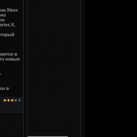
 на Xbox
ьно
он
ries X,
оторый
явится в
то новые
о
ся в