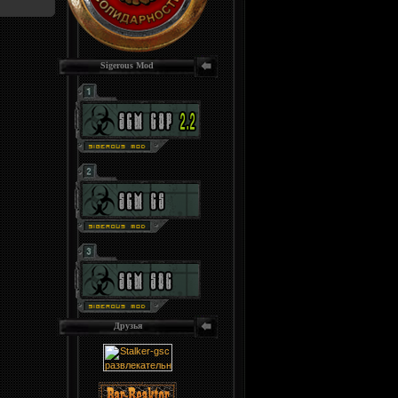
Sigerous Mod
.
Друзья