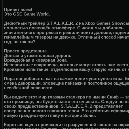
Привет всем!
Это GSC Game World.
Дебютный трейлер S.T.A.L.K.E.R. 2 на Xbox Games Showca
полностью посвящён атмосфере. С июля мы добились
значительного прогресса и решили пойти дальше, подел
геймплейным тизером на движке. Отличный способ нача
год, не так ли?
Просто представьте.
Долгая и утомительная дорога.
Враждебная и коварная Зона.
Невероятные сокровища, которые могут стоить вам всего
Кровавое испытание, отделяющее вашу старую жизнь от
Пора попробовать, как на самом деле чувствуется игра. 
смена декораций, зловещие пейзажи и постоянное ощуще
неизбежной опасности.
Вы видите этот мир глазами сталкера по имени Скиф — з
это прозвище, вы будете часто его слышать. Следуя по с
своих предшественников, S.T.A.L.K.E.R. 2 представляет
совершенно нового главного героя. Его действия сформ
новую грандиозную главу в истории Зоны.
Короткая сцена происходит в разрушенной школе на окра