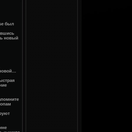
se был
ившись
ть новый
.
 новой…
Быстрая
ние
апомните
топам
ируют
ине