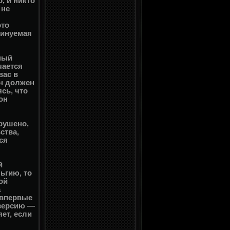
, и никто
 не
это
минуемая
щный
чается
вас в
он должен
сь, что
он
рушено,
ства,
тся
й
ьгию, то
ой
а
 впервые
версию —
ет, если