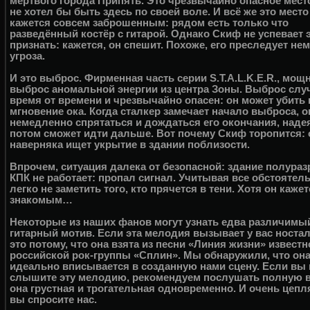
мёртвого города Припять. Это чрезвычайно опасное место
не хотел бы быть здесь по своей воле. И всё же это место
кажется совсем заброшенным: рядом есть только что
разведённый костёр с гитарой. Однако Скиф не успевает 
признать: кажется, он спешит. Похоже, его преследует не
угроза.
И это выброс. Фирменная часть серии S.T.A.L.K.E.R., мо
выброс аномальной энергии из центра Зоны. Выброс слу
время от времени и чрезвычайно опасен: он может убить 
мгновение ока. Когда сталкер замечает начало выброса, 
немедленно спрятаться и дождаться его окончания, надея
потом сможет идти дальше. Вот почему Скиф торопится: 
наверняка ищет укрытие в здании поблизости.
Впрочем, ситуация далека от безопасной: здание полураз
КПК не работает: пропал сигнал. Учитывая все обстоятель
легко не заметить того, кто прячется в тени. Хотя он каже
знакомым…
Некоторые из наших фанов могут узнать едва различимы
гитарный мотив. Если эта мелодия вызывает у вас ностал
это потому, что она взята из песни «Линия жизни» известн
российской рок-группы «Сплин». Мы обнаружили, что он
идеально вписывается в созданную нами сцену. Если вы
слышите эту мелодию, рекомендуем послушать полную 
она грустная и трогательная одновременно. И очень цепля
вы спросите нас.