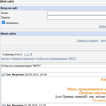
[
Мой сайт
]
Вход на сайт
Логин:
Пароль:
запомнить
Забыл
Меню сайта
Главная страница
Фор
Страница
3
из
3
«
1
2
3
Форум
»
Деревня новичков
»
Отбор на специализацию "ФРПГ"
Отбор на специализацию "ФРПГ"
[
1
]
Тим_Везунчик
[18.05.2013, 16:24]
Ха
Здесь принимаются з
Пройти обучен
[cut=Пример заявки]Я, ник, желаю 
Основно
[
31
]
Art_Receptor
[11.08.2016, 13:15]