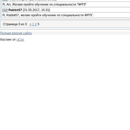
Я, Art, Желаю пройти обучение по специальности "ФРПГ
[
32
]
Rabbit57
[31.05.2017, 15:31]
Я, Rabbit57, желаю пройти обучение по специальности ФРПГ.
Страница
3
из
3
«
1
2
3
Полная версия сайта
Хостинг от
uCoz