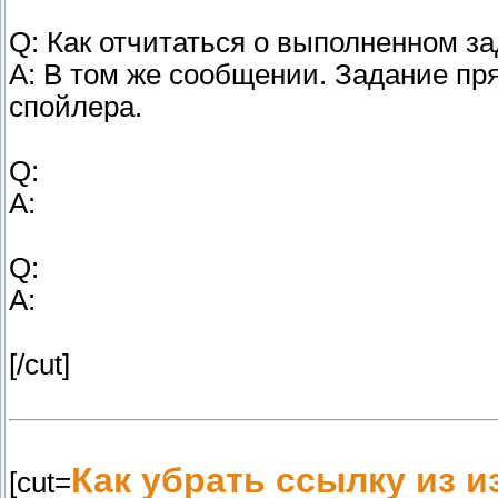
Q: Как отчитаться о выполненном з
A: В том же сообщении. Задание пря
спойлера.
Q:
A:
Q:
A:
[/cut]
Как убрать ссылку из и
[cut=