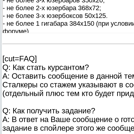
- не более 3-х юзербаров 350х20;
- не более 2-x юзербара 368х72;
- не более 3-х юзербоксов 50х125.
- не более 1 гигабара 384х150 (при услови
форуме).
[cut=FAQ]
Q: Как стать курсантом?
A: Оставить сообщение в данной те
Сталкеры со стажем указывают в со
(отдельный плюс тем кто будет при
Q: Как получить задание?
A: В ответ на Ваше сообщение о гот
задание в спойлере этого же сообщ