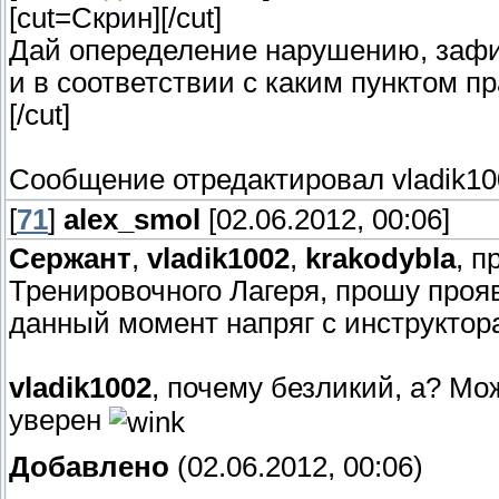
[cut=Скрин]
[/cut]
Дай опеределение нарушению, зафик
и в соответствии с каким пунктом п
[/cut]
Сообщение отредактировал
vladik1
[
71
]
alex_smol
[02.06.2012, 00:06]
Сержант
,
vladik1002
,
krakodybla
, 
Тренировочного Лагеря, прошу прояв
данный момент напряг с инструктор
vladik1002
, почему безликий, а? Мо
уверен
Добавлено
(02.06.2012, 00:06)
---------------------------------------------