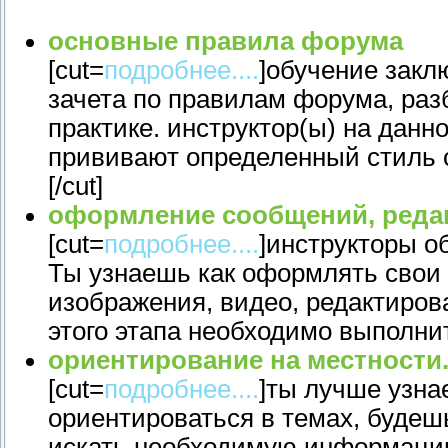
основные правила форума
[cut=
подробнее....
]обучение закл
зачета по правилам форума, раз
практике. инструктор(ы) на данн
прививают определенный стиль 
[/cut]
оформление сообщений, реда
[cut=
подробнее....
]инструкторы о
Ты узнаешь как оформлять свои 
изображения, видео, редактиров
этого этапа необходимо выполнит
ориентирование на местности
[cut=
подробнее....
]ты лучше узн
ориентироваться в темах, будешь
искать необходимую информацию.