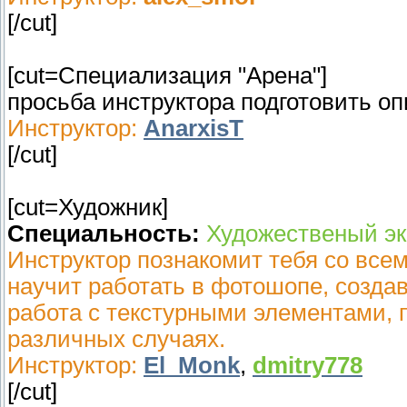
[/cut]
[cut=Специализация "Арена"]
просьба инструктора подготовить о
Инструктор:
AnarxisT
[/cut]
[cut=Художник]
Специальность:
Художественый эк
Инструктор познакомит тебя со все
научит работать в фотошопе, создав
работа с текстурными элементами, 
различных случаях.
Инструктор:
El_Monk
,
dmitry778
[/cut]