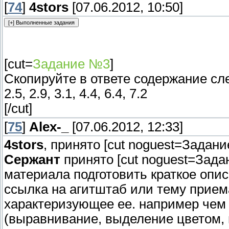
[
74
]
4stors
[07.06.2012, 10:50]
[cut=
Задание №3
]
Скопируйте в ответе содержание сле
2.5, 2.9, 3.1, 4.4, 6.4, 7.2
[/cut]
[
75
]
Alex-_
[07.06.2012, 12:33]
4stors
, принято [cut noguest=Задани
Сержант
принято [cut noguest=Зада
материала подготовить краткое опис
ссылка на агитштаб или тему прием
характеризующее ее. например чем
(выравнивание, выделение цветом, ш