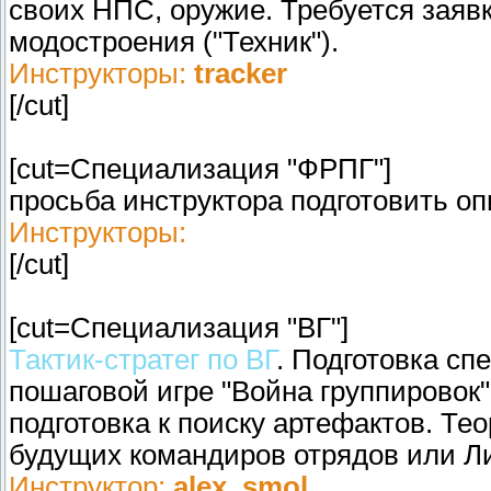
своих НПС, оружие. Требуется заявк
модостроения ("Техник").
Инструкторы:
tracker
[/cut]
[cut=Специализация "ФРПГ"]
просьба инструктора подготовить о
Инструкторы:
[/cut]
[cut=Специализация "ВГ"]
Тактик-стратег по ВГ
. Подготовка сп
пошаговой игре "Война группировок"
подготовка к поиску артефактов. Те
будущих командиров отрядов или Ли
Инструктор:
alex_smol