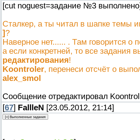
[cut noguest=задание №3 выполнено
Сталкер, а ты читал в шапке темы
]
?
Наверное нет...... . Там говорится
а если конкретней, то все задания
редактирования
!
Koontroler
, перенеси отсчёт о вып
alex_smol
Сообщение отредактировал
Koontrol
[
67
]
FallleN
[23.05.2012, 21:14]