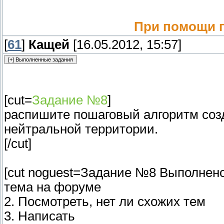
При помощи п
[
61
]
Кащей
[16.05.2012, 15:57]
[cut=
Задание №8
]
распишите пошаговый алгоритм соз
нейтральной территории.
[/cut]
[cut noguest=Задание №8 Выполнено!
тема на форуме
2. Посмотреть, нет ли схожих тем
3. Написать