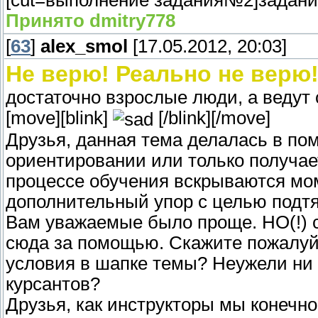
[cut=выполнение задания№2]задани
Принято dmitry778
[
63
]
alex_smol
[17.05.2012, 20:03]
Не верю! Реально не верю
достаточно взрослые люди, а ведут 
[move][blink]
[/blink][/move]
Друзья, данная тема делалась в по
ориентировании или только получа
процессе обучения вскрываются мо
дополнительный упор с целью подт
Вам уважаемые было проще. НО(!) с
сюда за помощью. Скажите пожалуйс
условия в шапке темы? Неужели ни 
курсантов?
Друзья, как инструкторы мы конечно