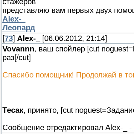
стажеров
представляю вам первых двух помо
Alex-_
Леопард
[
73
]
Alex-_
[06.06.2012, 21:14]
Vovannn
, ваш спойлер [cut nogues
раз[/cut]
Спасибо помощник! Продолжай в то
Тесак
, принято, [cut noguest=Задан
Сообщение отредактировал
Alex-_
-