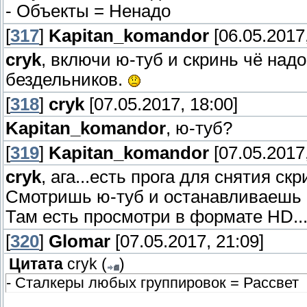
- Объекты = Ненадо
[
317
]
Kapitan_komandor
[06.05.2017,
cryk
, включи ю-туб и скринь чё надо
бездельников.
[
318
]
cryk
[07.05.2017, 18:00]
Kapitan_komandor
, ю-туб?
[
319
]
Kapitan_komandor
[07.05.2017,
cryk
, ага...есть прога для снятия ск
Смотришь ю-туб и останавливаешь в
Там есть просмотри в формате HD...
[
320
]
Glomar
[07.05.2017, 21:09]
Цитата
cryk
(
)
- Сталкеры любых группировок = Рассвет