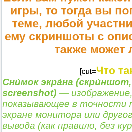
игры, то тогда вы п
теме, любой участни
ему скриншоты с опис
также может
Что та
[cut=
Сни́мок экра́на (скри́ншот
screenshot)
— изображение,
показывающее в точности т
экране монитора или друго
вывода (как правило, без ку