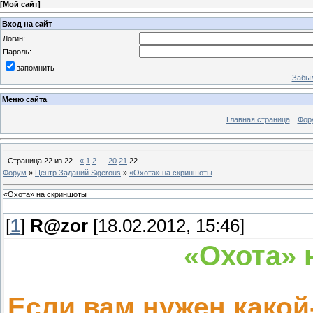
[
Мой сайт
]
Вход на сайт
Логин:
Пароль:
запомнить
Забыл
Меню сайта
Главная страница
Фор
Страница
22
из
22
«
1
2
…
20
21
22
Форум
»
Центр Заданий Sigerous
»
«Охота» на скриншоты
«Охота» на скриншоты
[
1
]
R@zor
[18.02.2012, 15:46]
«Охота» 
Если вам нужен какой