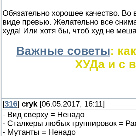
Обязательно хорошее качество. Во 
виде превью. Желательно все снима
худа! Или хотя бы, чтоб худ не меш
Важные советы
: ка
ХУДа и с 
[
316
]
cryk
[06.05.2017, 16:11]
- Вид сверху = Ненадо
- Сталкеры любых группировок = Ра
- Мутанты = Ненадо