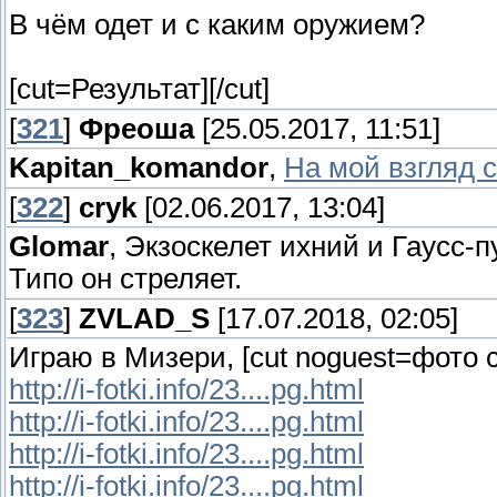
В чём одет и с каким оружием?
[cut=Результат]
[/cut]
[
321
]
Фреоша
[25.05.2017, 11:51]
Kapitan_komandor
,
На мой взгляд 
[
322
]
cryk
[02.06.2017, 13:04]
Glomar
, Экзоскелет ихний и Гаусс-п
Типо он стреляет.
[
323
]
ZVLAD_S
[17.07.2018, 02:05]
Играю в Мизери, [cut noguest=фото с
http://i-fotki.info/23....pg.html
http://i-fotki.info/23....pg.html
http://i-fotki.info/23....pg.html
http://i-fotki.info/23....pg.html