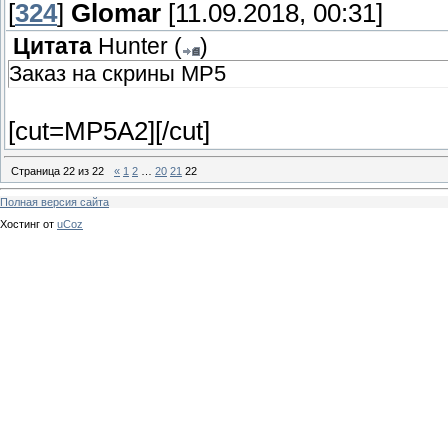
[
324
]
Glomar
[11.09.2018, 00:31]
Цитата
Hunter
(
)
Заказ на скрины MP5
[cut=MP5A2]
[/cut]
Страница
22
из
22
«
1
2
…
20
21
22
Полная версия сайта
Хостинг от
uCoz