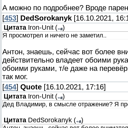
А можно по подробнее? Вроде парень
[
453
]
DedSorokanyk
[16.10.2021, 16:
Цитата
Iron-Unit
(
)
Я просмотрел и ничего не заметил..
Антон, знаешь, сейчас вот более в
действительно владеет обоими рукам
обоими руками, т/е даже на перевёр
так мог.
[
454
]
Quote
[16.10.2021, 17:16]
Цитата
Iron-Unit
(
)
Дед Владимир, в смысле отражение? Я про
Цитата
DedSorokanyk
(
)
Антон, знаешь, сейчас вот более внимате