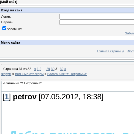
[
Мой сайт
]
Вход на сайт
Логин:
Пароль:
запомнить
Забыл
Меню сайта
Главная страница
Фор
Страница
31
из
32
«
1
2
…
29
30
31
32
»
Форум
»
Вольные сталкеры
»
Балаганчик "У Петровича"
Балаганчик "У Петровича"
[
1
]
petrov
[07.05.2012, 18:38]