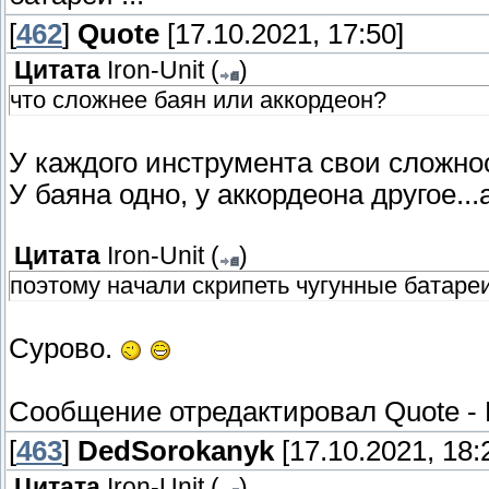
[
462
]
Quote
[17.10.2021, 17:50]
Цитата
Iron-Unit
(
)
что сложнее баян или аккордеон?
У каждого инструмента свои сложнос
У баяна одно, у аккордеона другое..
Цитата
Iron-Unit
(
)
поэтому начали скрипеть чугунные батаре
Сурово.
Сообщение отредактировал
Quote
-
[
463
]
DedSorokanyk
[17.10.2021, 18:
Цитата
Iron-Unit
(
)