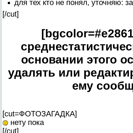
для тех кто не понял, уточняю: 
[/cut]
[bgcolor=#e2861
среднестатистичес
основании этого о
удалять или редакти
ему сообщ
[cut=ФОТОЗАГАДКА]
нету пока
[/cut]