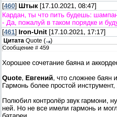
[
460
]
Штык
[17.10.2021, 08:47]
Кардан, ты что пить будешь: шампан
- Да, пожалуй в таком порядке и буду
[
461
]
Iron-Unit
[17.10.2021, 17:17]
Цитата
Quote
(
)
Сообщение # 459
Хорошее сочетание баяна и аккорде
Quote
,
Евгений
, что сложнее баян 
Гармонь более простой инструмент, 
Полюбил контролёр звук гармони, ну
ней. Но не все имели гармонь и могл
батареи ...