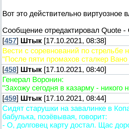
Вот это действительно виртуозное 
Сообщение отредактировал
Quote
-
[
457
]
Штык
[17.10.2021, 08:38]
Вести с соревнований по стрельбе 
"После пяти промахов сталкер Вано
[
458
]
Штык
[17.10.2021, 08:40]
Генерал Воронин:
"Захожу сегодня в казарму - никого 
[
459
]
Штык
[17.10.2021, 08:44]
Сидят старушки на завалинке в Коп
бабулька, позёвывая, говорит:
- О, долговец карту достал. Щас дор