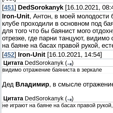
[
451
]
DedSorokanyk
[16.10.2021, 08:
Iron-Unit
, Антон, в моей молодости
клубе проходили в основном под бая
для того что бы баянист мого отдохну
отрезке, где парни танцуют, видимо
на баяне на басах правой рукой, ест
[
452
]
Iron-Unit
[16.10.2021, 14:54]
Цитата
DedSorokanyk
(
)
видимо отражение баяниста в зеркале
Дед
Владимир
, в смысле отражение
Цитата
DedSorokanyk
(
)
не играют на баяне на басах правой рукой,