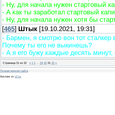
- Ну, для начала нужен стартовый к
- А как ты заработал стартовый кап
- Ну, для начала нужен хотя бы стар
[
465
]
Штык
[19.10.2021, 19:31]
- Бармен, я смотрю вон тот сталкер 
Почему ты его не выкинешь?
- А я его бужу каждые десять минут,
Страница
31
из
32
«
1
2
…
29
30
31
32
»
Полная версия сайта
Хостинг от
uCoz