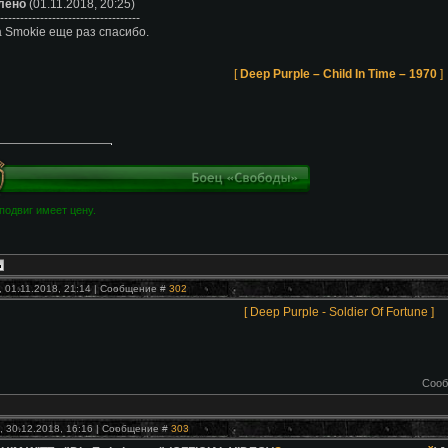
лено
(01.11.2018, 20:25)
-----------------------------------
а Smokie еще раз спасибо.
[
Deep Purple – Child In Time – 1970
]
подвиг имеет цену.
, 01.11.2018, 21:14 | Сообщение #
302
[ Deep Purple - Soldier Of Fortune ]
Сооб
, 30.12.2018, 16:16 | Сообщение #
303