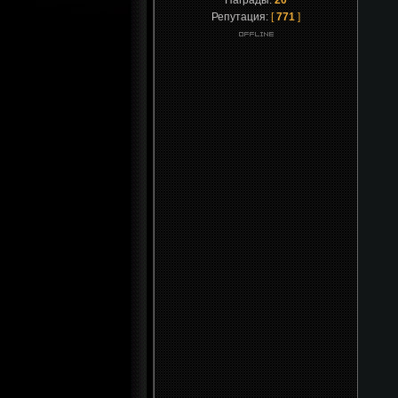
Награды:
20
Репутация:
[
771
]