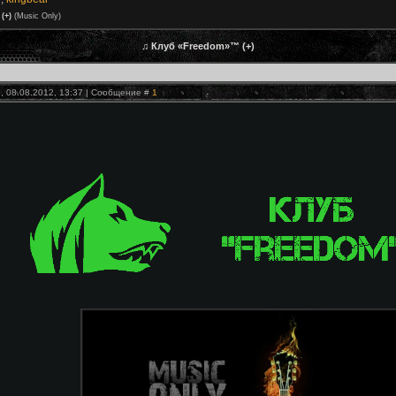
(+)
(Music Only)
♫ Клуб «Freedom»™ (+)
, 08.08.2012, 13:37 | Сообщение #
1