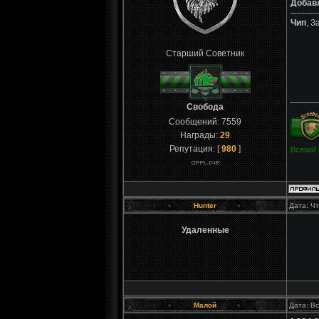
Добав
----------
Чип
, З
Старший Советник
Свобода
Сообщений:
7559
Награды:
29
Репутация:
[
980
]
Всякий 
Hunter
Дата: Чт
Удаленные
Малой
Дата: Вс