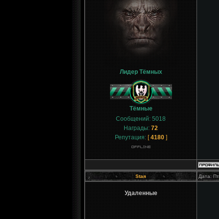
Лидер Тёмных
Тёмные
Сообщений:
5018
Награды:
72
Репутация:
[
4180
]
Staя
Дата: Пт
Удаленные