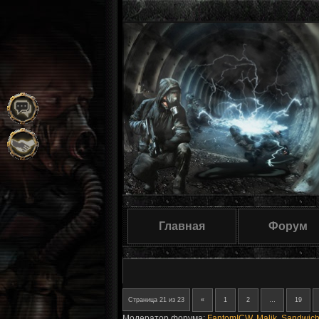
Главная
Форум
Страница
21
из
23
«
1
2
…
19
Модератор форума:
FantomICW
,
Malik
,
Sandwic