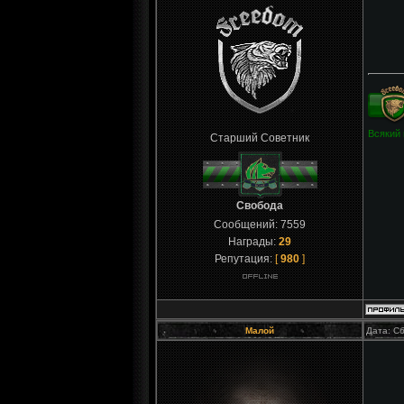
Всякий 
Старший Советник
Свобода
Сообщений:
7559
Награды:
29
Репутация:
[
980
]
Малой
Дата: Сб