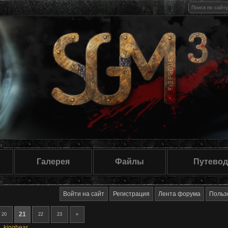
Галерея
Файлы
Путевод
Войти на сайт
Регистрация
Лента форума
Польз
21
20
22
23
»
h
,
kingbear