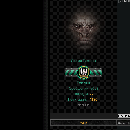
[ JOAC
Лидер Тёмных
Тёмные
Сообщений:
5018
Награды:
72
Репутация:
[
4180
]
Malik
Дата: Пн