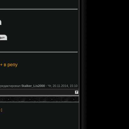
+ в репу
тредактировал
Stalker_Lis2000
-
Чт, 20.11.2014, 15:10
н
]