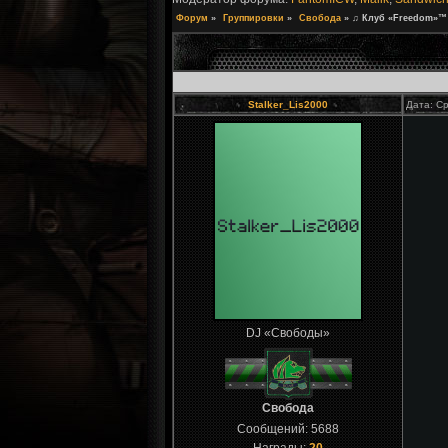
Форум
»
Группировки
»
Свобода
»
♫ Клуб «Freedom»™ 
Stalker_Lis2000
Дата: Ср
DJ «Свободы»
Свобода
Сообщений:
5688