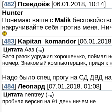
[
482
]
Псевдоёж
[06.01.2018, 10:14]
Hunter
Понимаю ваше с
Malik
беспокойство
накручивайте себя против меня. Нич
[
483
]
Kapitan_komandor
[06.01.2018,
Цитата
Ааз
(
)
Батя разок удружил хорошенько, поймал н
номер. Знакомый компьютерщик, придя к н
Надо было спец прогу на СД ДВД на
[
484
]
Леопард
[07.01.2018, 01:08]
Цитата
nentrey
(
)
пробная версия на 91 день ничем не