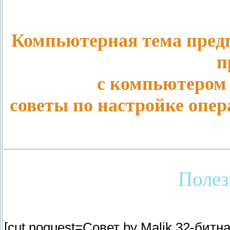
Компьютерная тема предп
п
с компьютером
советы по настройке опе
Полез
[cut noguest=Совет by Malik 32-битн