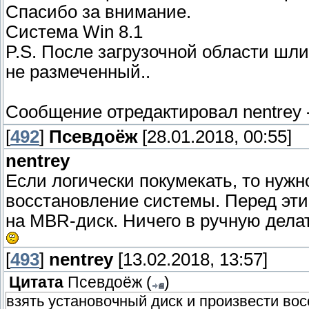
Спасибо за внимание.
Система Win 8.1
P.S. После загрузочной области шли
не размеченный..
Сообщение отредактировал
nentrey
[
492
]
Псевдоёж
[28.01.2018, 00:55]
nentrey
Если логически покумекать, то нужн
восстановление системы. Перед эт
на MBR-диск. Ничего в ручную делат
[
493
]
nentrey
[13.02.2018, 13:57]
Цитата
Псевдоёж
(
)
взять установочный диск и произвести во