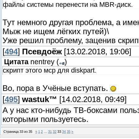
файлы системы перенести на MBR-диск.
Тут немного другая проблема, а им
Мыж не ищем лёгких путей)\
Уже решил проблему, заценив скрипт 
[
494
]
Псевдоёж
[13.02.2018, 19:06]
Цитата
nentrey
(
)
скрипт этого мср для diskpart.
Во, пора в Учёные вступать.
[
495
]
wastuk™
[14.02.2018, 09:49]
А у нас кто-нибудь ТВ-боксами поль
которыми пользуетесь.
Страница
33
из
35
«
1
2
…
31
32
33
34
35
»