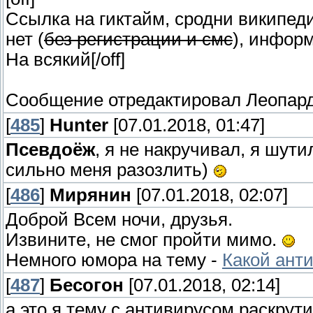
Ссылка на гиктайм, сродни википеди
нет (
без регистрации и смс
), инфор
На всякий[/off]
Сообщение отредактировал
Леопар
[
485
]
Hunter
[07.01.2018, 01:47]
Псевдоёж
, я не накручивал, я шути
сильно меня разозлить)
[
486
]
Мирянин
[07.01.2018, 02:07]
Доброй Всем ночи, друзья.
Извините, не смог пройти мимо.
Немного юмора на тему -
Какой ант
[
487
]
Бесогон
[07.01.2018, 02:14]
а это я тему с антивирусом раскрут