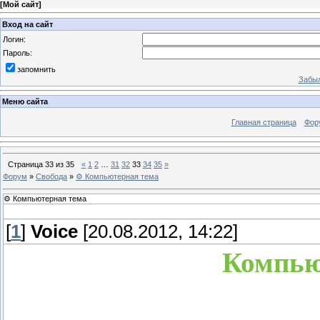
[
Мой сайт
]
Вход на сайт
Логин:
Пароль:
запомнить
Забыл
Меню сайта
Главная страница
Фор
Страница
33
из
35
«
1
2
…
31
32
33
34
35
»
Форум
»
Свобода
»
⚙ Компьютерная тема
⚙ Компьютерная тема
[
1
]
Voice
[20.08.2012, 14:22]
Компью