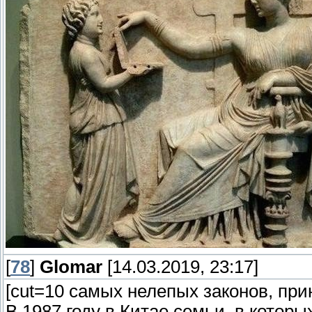
[
78
]
Glomar
[14.03.2019, 23:17]
[cut=10 самых нелепых законов, при
В 1987 году в Китае семьи, в котор