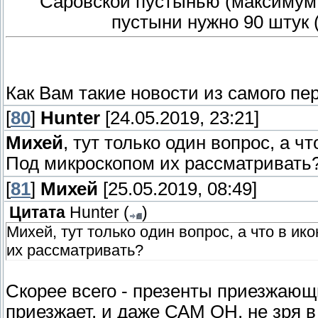
Саровской пустынью (максимум 
пустыни нужно 90 штук (
Как Вам такие новости из самого пе
[
80
]
Hunter
[24.05.2019, 23:21]
Михей
, тут только один вопрос, а 
Под микроскопом их рассматривать
[
81
]
Михей
[25.05.2019, 08:49]
Цитата
Hunter
(
)
Михей, тут только один вопрос, а что в и
их рассматривать?
Скорее всего - презенты приезжаю
приезжает, и даже САМ ОН, не зря в