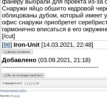
фанеру выбрали для проекта из-за с
Снаружи яйцо обшито кедровой чере
облицованы дубом, который имеет у
офис снаружи приобретет серебрист
гармонично вписаться в его окружен
[/cut]
[
86
]
Iron-Unit
[14.03.2021, 22:48]
Добавлено
(03.09.2021, 21:18)
---------------------------------------------
Страница
6
из
6
«
1
2
3
4
5
6
Полная версия сайта
Хостинг от
uCoz