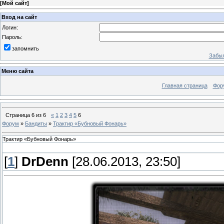
[
Мой сайт
]
Вход на сайт
Логин:
Пароль:
запомнить
Забыл
Меню сайта
Главная страница
Фор
Страница
6
из
6
«
1
2
3
4
5
6
Форум
»
Бандиты
»
Трактир «Бубновый Фонарь»
Трактир «Бубновый Фонарь»
[
1
]
DrDenn
[28.06.2013, 23:50]