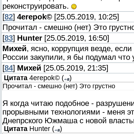
реконструировать.
[
82
]
4erepok©
[25.05.2019, 10:25]
Прочитал - смешно (нет) Это грустн
[
83
]
Hunter
[25.05.2019, 16:50]
Михей
, ясно, коррупция везде, если
России закупили, я бы подумал что 
[
84
]
Михей
[25.05.2019, 21:35]
Цитата
4erepok©
(
)
Прочитал - смешно (нет) Это грустно
Я когда читаю подобное - разрушен
прорывными технологиями - меня эт
Днепрского Южмаша с новой власть
Цитата
Hunter
(
)