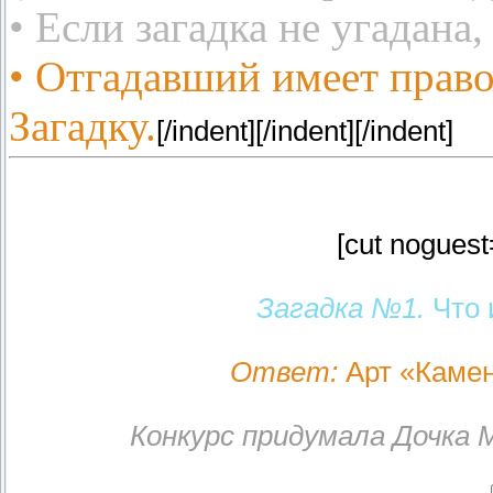
• Если загадка не угадана,
• Отгадавший имеет прав
Загадку.
[/indent][/indent][/indent]
[cut noguest
Загадка №1.
Что 
Ответ:
Арт «Камен
Конкурс придумала Дочка 