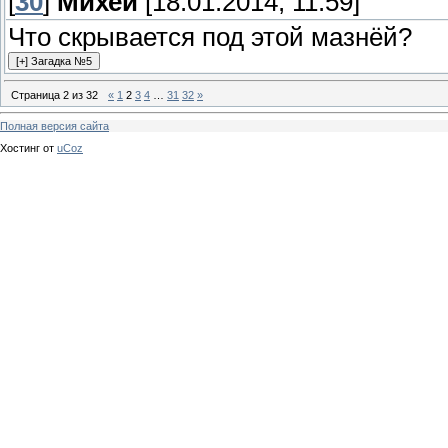
[
30
]
Михей
[18.01.2014, 11:59]
Что скрывается под этой мазнёй?
Страница
2
из
32
«
1
2
3
4
…
31
32
»
Полная версия сайта
Хостинг от
uCoz