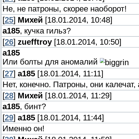
Не, не патроны, скорее наоборот!
[
25
]
Михей
[18.01.2014, 10:48]
a185
, кучка гильз?
[
26
]
zuefftroy
[18.01.2014, 10:50]
a185
Или болты для аномалий
[
27
]
a185
[18.01.2014, 11:11]
Нет, конечно. Патроны, они калечат, 
[
28
]
Михей
[18.01.2014, 11:29]
a185
, бинт?
[
29
]
a185
[18.01.2014, 11:44]
Именно он!