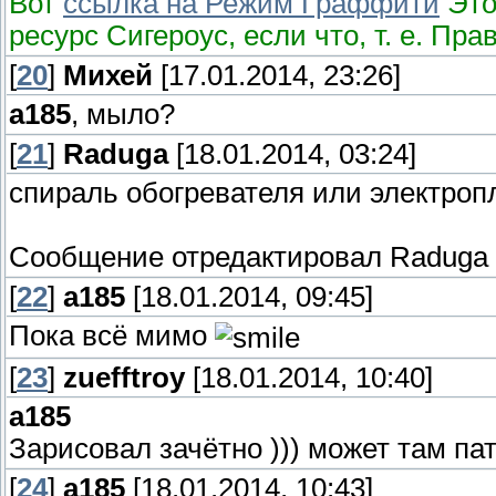
Вот
ссылка на Режим Граффити
Это
ресурс Сигероус, если что, т. е. Пр
[
20
]
Михей
[17.01.2014, 23:26]
a185
, мыло?
[
21
]
Raduga
[18.01.2014, 03:24]
спираль обогревателя или электроп
Сообщение отредактировал
Raduga
[
22
]
a185
[18.01.2014, 09:45]
Пока всё мимо
[
23
]
zuefftroy
[18.01.2014, 10:40]
a185
Зарисовал зачётно ))) может там па
[
24
]
a185
[18.01.2014, 10:43]