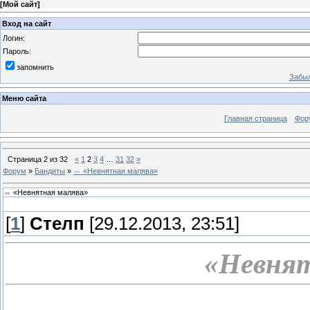
[
Мой сайт
]
Вход на сайт
Логин:
Пароль:
запомнить
Забыл
Меню сайта
Главная страница
Фор
Страница
2
из
32
«
1
2
3
4
…
31
32
»
Форум
»
Бандиты
»
⇔ «Невнятная малява»
⇔ «Невнятная малява»
[
1
]
Стелп
[29.12.2013, 23:51]
«Невнят