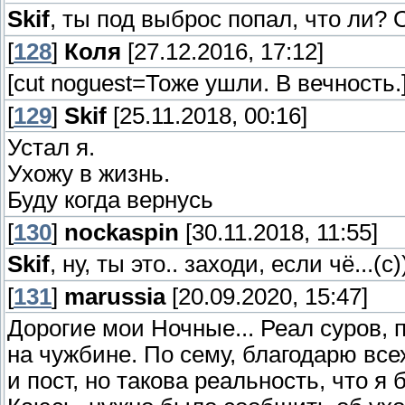
Skif
, ты под выброс попал, что ли? 
[
128
]
Коля
[27.12.2016, 17:12]
[cut noguest=Тоже ушли. В вечность.
[
129
]
Skif
[25.11.2018, 00:16]
Устал я.
Ухожу в жизнь.
Буду когда вернусь
[
130
]
nockaspin
[30.11.2018, 11:55]
Skif
, ну, ты это.. заходи, если чё...(с)
[
131
]
marussia
[20.09.2020, 15:47]
Дорогие мои Ночные... Реал суров,
на чужбине. По сему, благодарю все
и пост, но такова реальность, что я