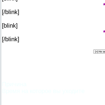
[/blink]
[blink]
[/blink]
Причина
Время на которое вы уходите