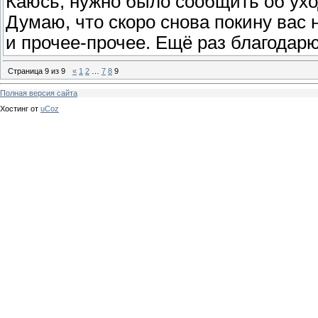
Каюсь, нужно было сообщить об уход
Думаю, что скоро снова покину вас 
и прочее-прочее. Ещё раз благодар
Страница
9
из
9
«
1
2
…
7
8
9
Полная версия сайта
Хостинг от
uCoz