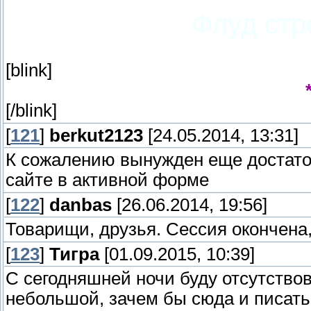
Флуд стр
[blink]
[/blink]
[
121
]
berkut2123
[24.05.2014, 13:31]
К сожалению вынужден еще достато
сайте в активной форме
[
122
]
danbas
[26.06.2014, 19:56]
Товарищи, друзья. Сессия окончена,
[
123
]
Тигра
[01.09.2015, 10:39]
С сегодняшней ночи буду отсутствова
небольшой, зачем бы сюда и писать, н