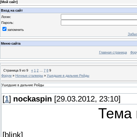
[
Мой сайт
]
Вход на сайт
Логин:
Пароль:
запомнить
Забыл
Меню сайта
Главная страница
Фор
Страница
9
из
9
«
1
2
…
7
8
9
Форум
»
Ночные сталкеры
»
Ушедшие в дальние Рейды
Ушедшие в дальние Рейды
[
1
]
nockaspin
[29.03.2012, 23:10]
Тема
[blink]