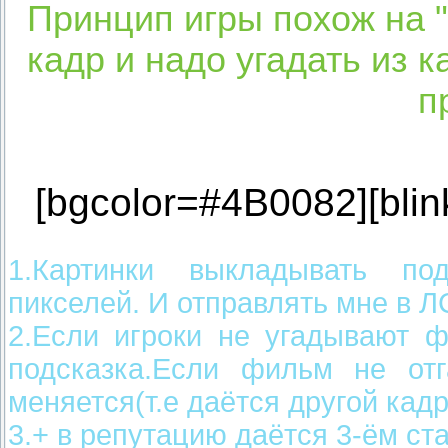
Принцип игры похож на 
кадр и надо угадать из к
п
[bgcolor=#4B0082][blink
1.Картинки выкладывать по
пикселей. И отправлять мне в 
2.Если игроки не угадывают ф
подсказка.Если фильм не отг
меняется(т.е даётся другой кад
3.+ в репутацию даётся 3-ём ст