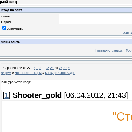
[
Мой сайт
]
Вход на сайт
Логин:
Пароль:
запомнить
Забыл
Меню сайта
Главная страница
Фор
Страница
25
из
27
«
1
2
…
23
24
25
26
27
»
Форум
»
Ночные сталкеры
»
Конкурс"Стоп-кадр"
Конкурс"Стоп-кадр"
[
1
]
Shooter_gold
[06.04.2012, 21:43]
"Ст