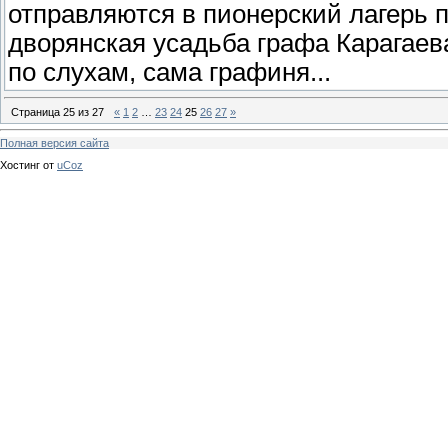
отправляются в пионерский лагерь 
дворянская усадьба графа Карагаева
по слухам, сама графиня...
Страница
25
из
27
«
1
2
…
23
24
25
26
27
»
Полная версия сайта
Хостинг от
uCoz