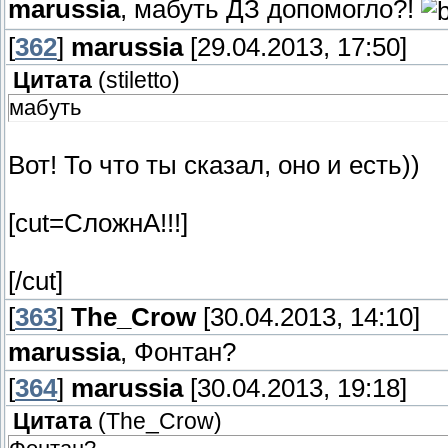
marussia
, мабуть ДЗ допомогло?!
[
362
]
marussia
[29.04.2013, 17:50]
Цитата
(
stiletto
)
мабуть
Вот! То что ты сказал, оно и есть))
[cut=СложнА!!!]
[/cut]
[
363
]
The_Crow
[30.04.2013, 14:10]
marussia
, Фонтан?
[
364
]
marussia
[30.04.2013, 19:18]
Цитата
(
The_Crow
)