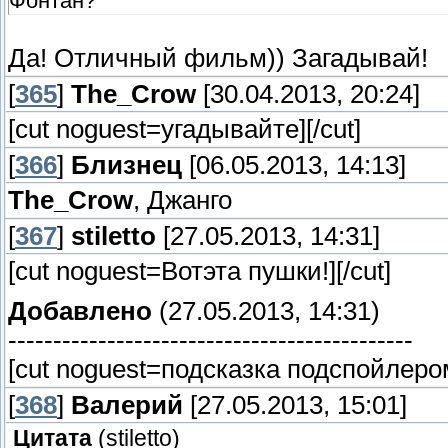
Фонтан?
Да! Отличный фильм)) Загадывай!
[
365
]
The_Crow
[30.04.2013, 20:24]
[cut noguest=угадывайте]
[/cut]
[
366
]
Близнец
[06.05.2013, 14:13]
The_Crow
, Джанго
[
367
]
stiletto
[27.05.2013, 14:31]
[cut noguest=Вотэта пушки!]
[/cut]
Добавлено
(27.05.2013, 14:31)
---------------------------------------------
[cut noguest=подсказка подспойлеро
[
368
]
Валерий
[27.05.2013, 15:01]
Цитата
(
stiletto
)