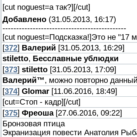
[cut noguest=а так?]
[/cut]
Добавлено
(31.05.2013, 16:17)
---------------------------------------------
[cut noguest=Подсказка!]Это не "17 м
[
372
]
Валерий
[31.05.2013, 16:29]
stiletto
,
Бесславные ублюдки
[
373
]
stiletto
[31.05.2013, 17:09]
Валерий™
, можно повторно данный
[
374
]
Glomar
[11.06.2016, 18:49]
[cut=Стоп - кадр]
[/cut]
[
375
]
Фреоша
[27.06.2016, 09:22]
Бронзовая птица
Экранизация повести Анатолия Рыба