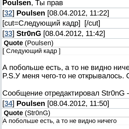
Poulsen
, Ты прав
[
32
]
Poulsen
[08.04.2012, 11:22]
[cut=Следующий кадр]
[/cut]
[
33
]
Str0nG
[08.04.2012, 11:42]
Quote
(
Poulsen
)
[ Следующий кадр ]
А побольше есть, а то не видно ниче
P.S.У меня чего-то не открывалось.
Сообщение отредактировал
Str0nG
[
34
]
Poulsen
[08.04.2012, 11:50]
Quote
(
Str0nG
)
А побольше есть, а то не видно ничего