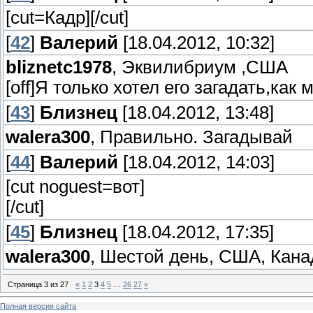
[cut=Кадр]
[/cut]
[
42
]
Валерий
[18.04.2012, 10:32]
bliznetc1978
, Эквилибриум ,США
[off]Я только хотел его загадать,как 
[
43
]
Близнец
[18.04.2012, 13:48]
walera300
, Правильно. Загадывай
[
44
]
Валерий
[18.04.2012, 14:03]
[cut noguest=вот]
[/cut]
[
45
]
Близнец
[18.04.2012, 17:35]
walera300
, Шестой день, США, Кана
Страница
3
из
27
«
1
2
3
4
5
…
26
27
»
Полная версия сайта