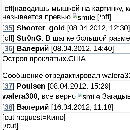
[off]наводишь мышкой на картинку, 
называется превью
[/off]
[
35
]
Shooter_gold
[08.04.2012, 12:30]
[off]
Str0nG
, В шапке большой размер
[
36
]
Валерий
[08.04.2012, 14:40]
Остров проклятых.США
Сообщение отредактировал
walera3
[
37
]
Poulsen
[08.04.2012, 15:29]
walera300
, все верно
Загадыв
[
38
]
Валерий
[16.04.2012, 11:18]
[cut noguest=Кино]
[/cut]