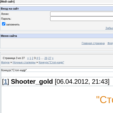
[
Мой сайт
]
Вход на сайт
Логин:
Пароль:
запомнить
Забыл
Меню сайта
Главная страница
Фор
Страница
3
из
27
«
1
2
3
4
5
…
26
27
»
Форум
»
Ночные сталкеры
»
Конкурс"Стоп-кадр"
Конкурс"Стоп-кадр"
[
1
]
Shooter_gold
[06.04.2012, 21:43]
"Ст