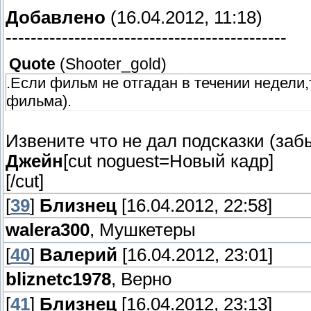
Добавлено
(16.04.2012, 11:18)
---------------------------------------------
Quote
(
Shooter_gold
)
.Если фильм не отгадан в течении недели,т
фильма).
Извените что не дал подсказки (за
Джейн
[cut noguest=Новый кадр]
[/cut]
[
39
]
Близнец
[16.04.2012, 22:58]
walera300
, Мушкетеры
[
40
]
Валерий
[16.04.2012, 23:01]
bliznetc1978
, Верно
[
41
]
Близнец
[16.04.2012, 23:13]