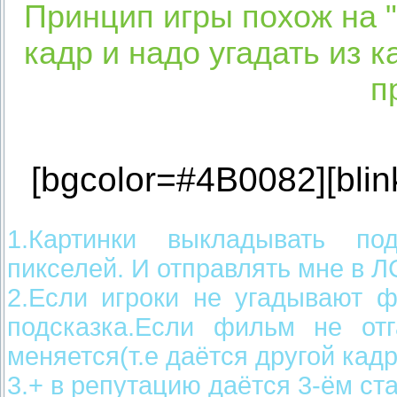
Принцип игры похож на 
кадр и надо угадать из к
п
[bgcolor=#4B0082][blink
1.Картинки выкладывать по
пикселей. И отправлять мне в 
2.Если игроки не угадывают ф
подсказка.Если фильм не отг
меняется(т.е даётся другой кад
3.+ в репутацию даётся 3-ём ст