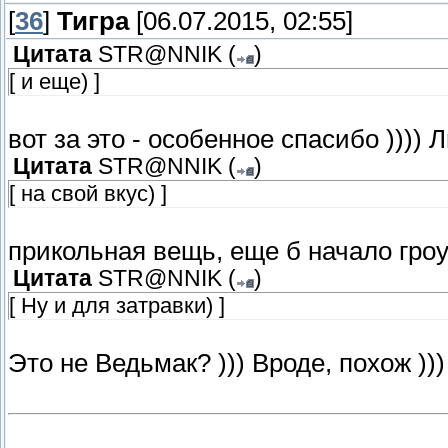
[
36
]
Тигра
[06.07.2015, 02:55]
Цитата
STR@NNIK
(
)
[ и еще) ]
вот за это - особенное спасибо )))) 
Цитата
STR@NNIK
(
)
[ на свой вкус) ]
прикольная вещь, еще б начало гроул
Цитата
STR@NNIK
(
)
[ Ну и для затравки) ]
Это не Ведьмак? ))) Вроде, похож )))