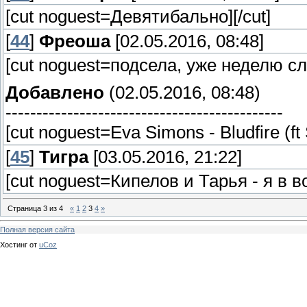
[cut noguest=Девятибально]
[/cut]
[
44
]
Фреоша
[02.05.2016, 08:48]
[cut noguest=подсела, уже неделю сле
Добавлено
(02.05.2016, 08:48)
---------------------------------------------
[cut noguest=Eva Simons - Bludfire (f
[
45
]
Тигра
[03.05.2016, 21:22]
[cut noguest=Кипелов и Тарья - я в во
Страница
3
из
4
«
1
2
3
4
»
Полная версия сайта
Хостинг от
uCoz