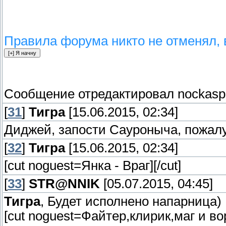
Правила форума никто не отменял, 
Сообщение отредактировал
nockasp
[
31
]
Тигра
[15.06.2015, 02:34]
Диджей, запости Сауроныча, пожалуй
[
32
]
Тигра
[15.06.2015, 02:34]
[cut noguest=Янка - Враг]
[/cut]
[
33
]
STR@NNIK
[05.07.2015, 04:45]
Тигра
, Будет исполнено напарница)
[cut noguest=Файтер,клирик,маг и во