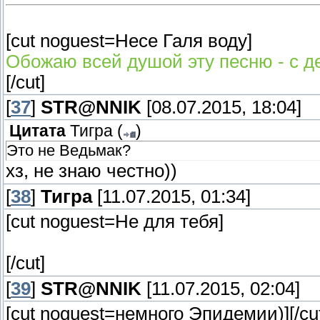
[cut noguest=Несе Галя воду]
Обожаю всей душой эту песню - с де
[/cut]
[
37
]
STR@NNIK
[08.07.2015, 18:04]
Цитата
Тигра
(
)
Это не Ведьмак?
хз, не знаю честно))
[
38
]
Тигра
[11.07.2015, 01:34]
[cut noguest=Не для тебя]
[/cut]
[
39
]
STR@NNIK
[11.07.2015, 02:04]
[cut noguest=немного Эпидемии)]
[/cu