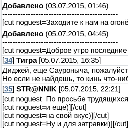
Добавлено
(03.07.2015, 01:46)
---------------------------------------------
[cut noguest=Заходите к нам на огонё
Добавлено
(05.07.2015, 04:45)
---------------------------------------------
[cut noguest=Доброе утро последние 
[
34
]
Тигра
[05.07.2015, 16:35]
Диджей, еще Сауроныча, пожалуйста. )
Но если не найдешь, то кинь что-ниб
[
35
]
STR@NNIK
[05.07.2015, 22:21]
[cut noguest=По просьбе трудящихся
[cut noguest=и еще)]
[/cut]
[cut noguest=на свой вкус)]
[/cut]
[cut noguest=Ну и для затравки)]
[/cut