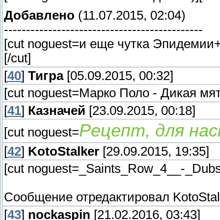
Добавлено
(11.07.2015, 02:04)
---------------------------------------------
[cut noguest=и еще чутка Эпидемии
[/cut]
[
40
]
Тигра
[05.09.2015, 00:32]
[cut noguest=Марко Поло - Дикая мят
[
41
]
Казначей
[23.09.2015, 00:18]
Рецепт, для на
[cut noguest=
[
42
]
KotoStalker
[29.09.2015, 19:35]
[cut noguest=_Saints_Row_4__-_Dub
Сообщение отредактировал
KotoStal
[
43
]
nockaspin
[21.02.2016, 03:43]