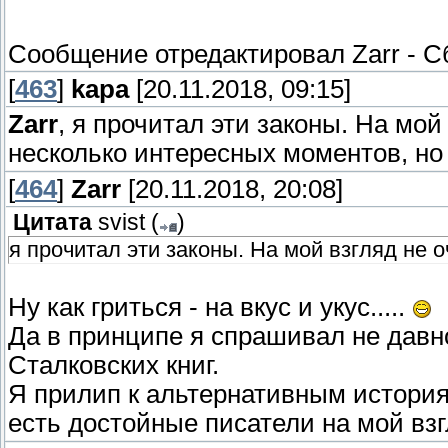
Сообщение отредактировал
Zarr
-
Сб
[
463
]
kapa
[20.11.2018, 09:15]
Zarr
, я прочитал эти законы. На мой
несколько интересных моментов, но
[
464
]
Zarr
[20.11.2018, 20:08]
Цитата
svist
(
)
я прочитал эти законы. На мой взгляд не о
Ну как гриться - на вкус и укус.....
Да в принципе я спрашивал не давно
Сталковских книг.
Я прилип к альтернативным историям
есть достойные писатели на мой взгл