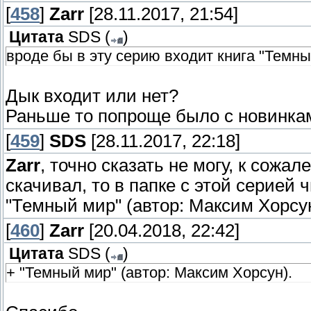
[
458
]
Zarr
[28.11.2017, 21:54]
Цитата
SDS
(
)
вроде бы в эту серию входит книга "Темны
Дык входит или нет?
Раньше то попроще было с новинкам
[
459
]
SDS
[28.11.2017, 22:18]
Zarr
, точно сказать не могу, к сожа
скачивал, то в папке с этой серией ч
"Темный мир" (автор: Максим Хорсун
[
460
]
Zarr
[20.04.2018, 22:42]
Цитата
SDS
(
)
+ "Темный мир" (автор: Максим Хорсун).