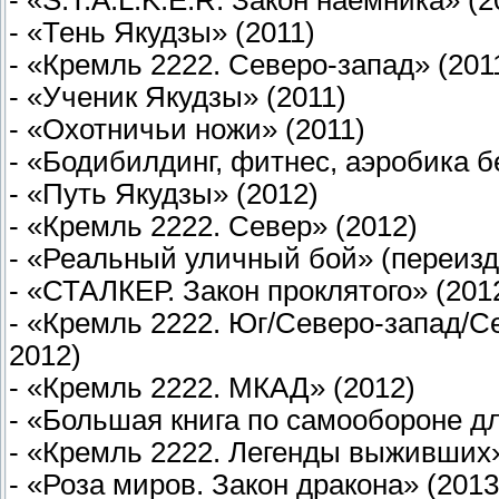
- «S.T.A.L.K.E.R. Закон наемника» (2
- «Тень Якудзы» (2011)
- «Кремль 2222. Северо-запад» (201
- «Ученик Якудзы» (2011)
- «Охотничьи ножи» (2011)
- «Бодибилдинг, фитнес, аэробика б
- «Путь Якудзы» (2012)
- «Кремль 2222. Север» (2012)
- «Реальный уличный бой» (переизд
- «СТАЛКЕР. Закон проклятого» (201
- «Кремль 2222. Юг/Северо-запад/С
2012)
- «Кремль 2222. МКАД» (2012)
- «Большая книга по самообороне д
- «Кремль 2222. Легенды выживших»
- «Роза миров. Закон дракона» (2013