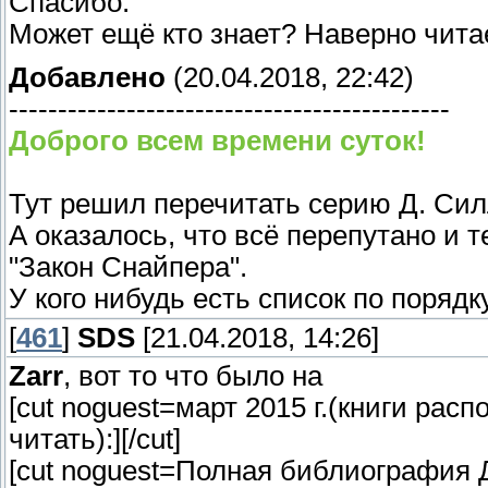
Спасибо.
Может ещё кто знает? Наверно чита
Добавлено
(20.04.2018, 22:42)
---------------------------------------------
Доброго всем времени суток!
Тут решил перечитать серию Д. Силл
А оказалось, что всё перепутано и т
"Закон Снайпера".
У кого нибудь есть список по порядк
[
461
]
SDS
[21.04.2018, 14:26]
Zarr
, вот то что было на
[cut noguest=март 2015 г.(книги рас
читать):]
[/cut]
[cut noguest=Полная библиография 