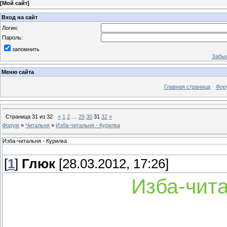
[
Мой сайт
]
Вход на сайт
Логин:
Пароль:
запомнить
Забыл
Меню сайта
Главная страница
Фор
Страница
31
из
32
«
1
2
…
29
30
31
32
»
Форум
»
Читальня
»
Изба-читальня - Курилка
Изба-читальня - Курилка
[
1
]
Глюк
[28.03.2012, 17:26]
Изба-чита