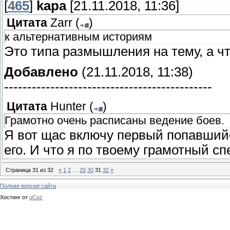
[
465
]
kapa
[21.11.2018, 11:36]
Цитата
Zarr
(
)
к альтернативным историям
Это типа размышления на тему, а ч
Добавлено
(21.11.2018, 11:38)
---------------------------------------------
Цитата
Hunter
(
)
Грамотно очень расписаны ведение боев.
Я вот щас включу первый попавший
его. И что я по твоему грамотный с
Страница
31
из
32
«
1
2
…
29
30
31
32
»
Полная версия сайта
Хостинг от
uCoz