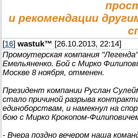
прос
и рекомендации други
с
[
16
]
wastuk™
[26.10.2013, 22:14]
Промоутерская компания "Легенда"
Емельяненко. Бой с Мирко Филипов
Москве 8 ноября, отменен.
Президент компании Руслан Сулейм
стало причиной разрыва контракт
единоборствам, и намекнул на спо
бою с Мирко Крокопом-Филиповиче
- Вчера поздно вечером наша коман