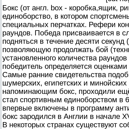
Бокс (от англ. box - коробка,ящик, р
единоборство, в котором спортсмены
специальных перчатках. Рефери конт
раундов. Победа присваивается в сл
подняться в течение десяти секунд (
позволяющую продолжать бой (техни
установленного количества раундов
победитель определяется оценками 
Самые ранние свидетельства подоб
шумерских, египетских и минойских
напоминающим бокс, проходили ещё
стал спортивным единоборством в 68
впервые включены в программу ант
бокс зародился в Англии в начале XV
В некоторых странах существуют со