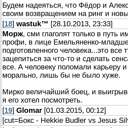
Будем надеяться, что Фёдор и Алек
своим возвращением на ринг и нов
[
18
]
wastuk™
[28.10.2013, 23:33]
Морж
, сми глаголят только в путь 
профи, в лице Емельяненко-младшег
подготовленного человека...это все 
зацепиться за что-то и сделать сен
все. А человеку поломали карьеру и
морально, лишь бы не было хуже.
Мирко величайший боец, и выигрыва
я его хотел посмотреть.
[
19
]
Glomar
[01.03.2015, 00:12]
[cut=Бокс - Hekkie Budler vs Jesus Si