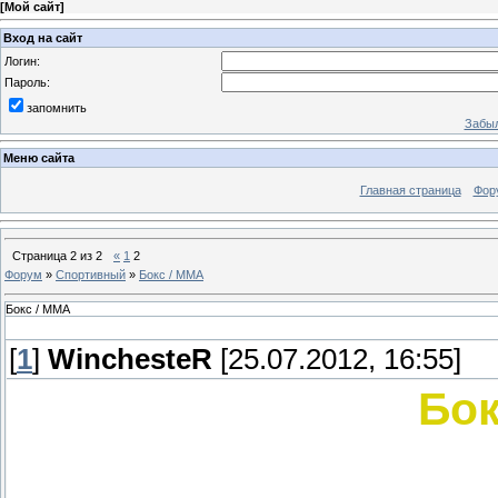
[
Мой сайт
]
Вход на сайт
Логин:
Пароль:
запомнить
Забыл
Меню сайта
Главная страница
Фор
Страница
2
из
2
«
1
2
Форум
»
Спортивный
»
Бокс / ММА
Бокс / ММА
[
1
]
WinchesteR
[25.07.2012, 16:55]
Бок