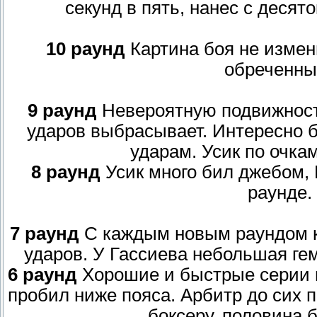
секунд в пять, нанес с десят
10 раунд
Картина боя не измен
обреченны
9 раунд
Невероятную подвижность
ударов выбрасывает. Интересно б
ударам. Усик по очка
8 раунд
Усик много бил джебом, 
раунде.
7 раунд
С каждым новым раундом к
ударов. У Гассиева небольшая ге
6 раунд
Хорошие и быстрые серии пр
пробил ниже пояса. Арбитр до сих 
боксеру. половина б