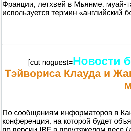
Франции, летхвей в Мьянме, муай-т
используется термин «английский б
Новости б
[cut noguest=
Тэйвориса Клауда и Жа
м
По сообщениям информаторов в Кана
конференция, на которой будет объ
по версии IBF в полутяжелом весе (д