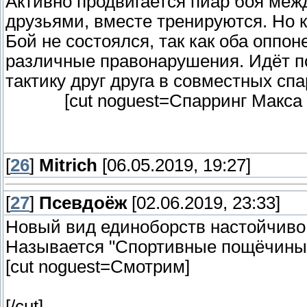
Активно продвигается пиар боя ме
друзьями, вместе тренируются. Но к
Бой не состоялся, так как оба оппон
различные правонарушения. Идёт по
тактику друг друга в совместных спа
[cut noguest=Спарринг Макс
[
26
]
Mitrich
[06.05.2019, 19:27]
[
27
]
Псевдоёж
[02.06.2019, 23:33]
Новый вид единоборств настойчиво 
Называется "Спортивные пощёчины
[cut noguest=Смотрим]
[/cut]