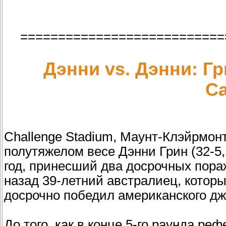
===========================
Дэнни vs. Дэнни: Г
С
Challenge Stadium, Маунт-Клэйрмон
полутяжелом весе Дэнни Грин (32-5,
год, принесший два досрочных пора
назад 39-летний австралиец, которы
досрочно победил американского джо
До того, как в конце 5-го раунда р