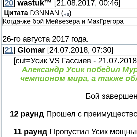
[
20
]
wastuk™
[21.08.2017, 00:46]
Цитата
D3NNAN
(
)
Когда-же бой Мейвезера и МакГрегора
26-го августа 2017 года.
[
21
]
Glomar
[24.07.2018, 07:30]
[cut=Усик VS Гассиев - 21.07.2018
Александр Усик победил Му
чемпионом мира, а также о
Бой завершен
12 раунд
Прошел с преимуществом 
11 раунд
Пропустил Усик мощный 