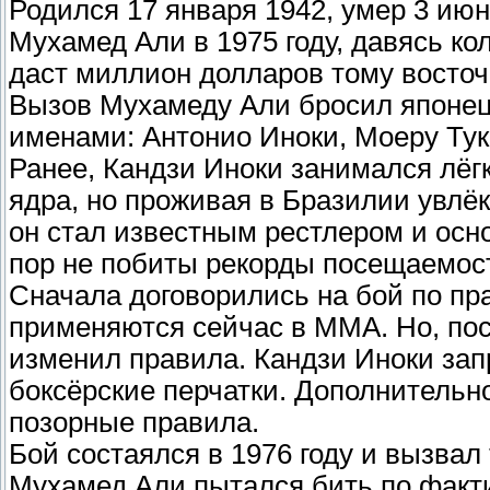
Родился 17 января 1942, умер 3 июн
Мухамед Али в 1975 году, давясь ко
даст миллион долларов тому восточ
Вызов Мухамеду Али бросил японец
именами: Антонио Иноки, Моеру Тук
Ранее, Кандзи Иноки занимался лёг
ядра, но проживая в Бразилии увл
он стал известным рестлером и осн
пор не побиты рекорды посещаемост
Сначала договорились на бой по пр
применяются сейчас в MMA. Но, пос
изменил правила. Кандзи Иноки зап
боксёрские перчатки. Дополнительн
позорные правила.
Бой состаялся в 1976 году и вызвал
Мухамед Али пытался бить по факти