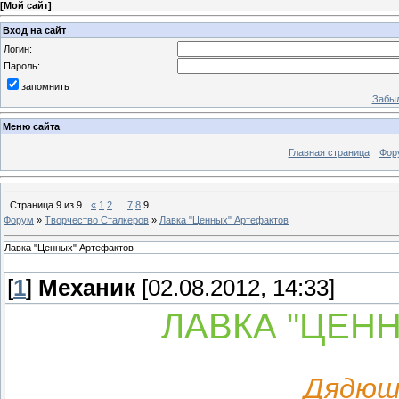
[
Мой сайт
]
Вход на сайт
Логин:
Пароль:
запомнить
Забыл
Меню сайта
Главная страница
Фор
Страница
9
из
9
«
1
2
…
7
8
9
Форум
»
Творчество Сталкеров
»
Лавка "Ценных" Артефактов
Лавка "Ценных" Артефактов
[
1
]
Механик
[02.08.2012, 14:33]
ЛАВКА "ЦЕН
Дядюш