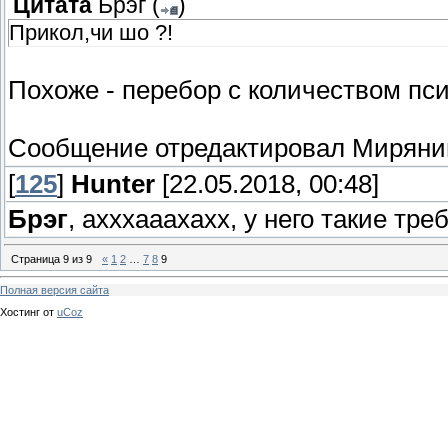
Цитата
Брэг
(
)
Прикол,чи шо ?!
Похоже - перебор с количеством пс
Сообщение отредактировал
Миряни
[
125
]
Hunter
[22.05.2018, 00:48]
Брэг
, ахххааахахх, у него такие т
Страница
9
из
9
«
1
2
…
7
8
9
Полная версия сайта
Хостинг от
uCoz