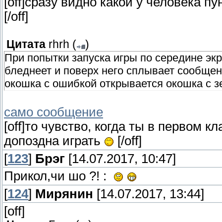
[off]сразу видно какой у человека пу
[/off]
Цитата
rhrh
(
)
При попытки запуска игры по середине эк
бледнеет и поверх него сплывает сообщени
окошка с ошибкой открывается окошка с з
само сообщение
[off]то чувство, когда ты в первом кл
допоздна играть
[/off]
[
123
]
Брэг
[14.07.2017, 10:47]
Прикол,чи шо ?! :
[
124
]
Мирянин
[14.07.2017, 13:44]
[off]