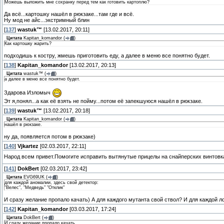
Можешь выложить мне сохранку перед тем как готовить картоплю?
Да всё...картошку нашёл в рюкзаке...там где и всё.
Ну мод не айс...экстримный блин
[
137
]
wastuk™
[13.02.2017, 20:11]
Цитата
Kapitan_komandor
(
)
Как картошку жарить?
подходишь к костру, жмешь приготовить еду, а далее в меню все понятно будет.
[
138
]
Kapitan_komandor
[13.02.2017, 20:13]
Цитата
wastuk™
(
)
а далее в меню все понятно будет.
Здарова Изломыч
Эт я,понял...а как её взять не пойму...потом её запекшуюся нашёл в рюкзаке.
[
139
]
wastuk™
[13.02.2017, 20:18]
Цитата
Kapitan_komandor
(
)
нашёл в рюкзаке.
ну да, появляется потом в рюкзаке)
[
140
]
Vjkartez
[02.03.2017, 22:11]
Народ всем привет.Помогите исправить вытянутые прицелы на снайперских винтов
[
141
]
DokBert
[02.03.2017, 23:42]
Цитата
EVG69UK
(
)
для каждой аномалии, здесь свой детектор:
"Велес", "Медведь" "Отклик"
И сразу желание пропало качать) А для каждого мутанта свой ствол? И для каждой л
[
142
]
Kapitan_komandor
[03.03.2017, 17:24]
Цитата
DokBert
(
)
И сразу желание пропало качать