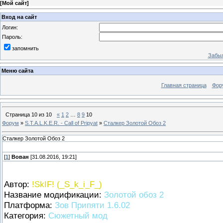
[
Мой сайт
]
Вход на сайт
Логин:
Пароль:
запомнить
Забыл
Меню сайта
Главная страница
Фор
Страница
10
из
10
«
1
2
…
8
9
10
Форум
»
S.T.A.L.K.E.R. - Call of Pripyat
»
Сталкер Золотой Обоз 2
Сталкер Золотой Обоз 2
[
1
]
Вован
[31.08.2016, 19:21]
Автор:
!SkIF! (_S_k_i_F_)
Название модификации:
Золотой обоз 2
Платформа:
Зов Припяти 1.6.02
Категория:
Сюжетный мод