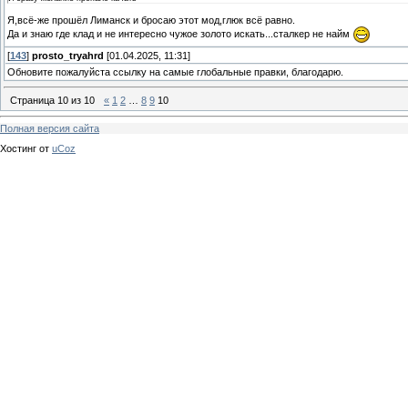
Я,всё-же прошёл Лиманск и бросаю этот мод,глюк всё равно.
Да и знаю где клад и не интересно чужое золото искать...сталкер не найм
[
143
]
prosto_tryahrd
[01.04.2025, 11:31]
Обновите пожалуйста ссылку на самые глобальные правки, благодарю.
Страница
10
из
10
«
1
2
…
8
9
10
Полная версия сайта
Хостинг от
uCoz