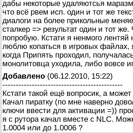
дабы некоторые удаляютсья маразмат
что всё рвем исп. один и тот же тек
диалоги на более прикольные меняет
сталкер => результат один и тот же. 
попробую. Кстати я ненмого лентяй 
люблю копаться в игровых файлах, я
когда Припять проходил, получалась 
монолитовца уходила, либо вовсе 
Добавлено
(06.12.2010, 15:22)
---------------------------------------------
Кстати такой ещё вопросик, а может
Качал пиратку (по мне наверно дов
ключи ввести для активации =)) про
я с рутора качал вместе с NLC. Мож
1.0004 или до 1.0006 ?