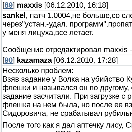
[
89
]
maxxis
[06.12.2010, 16:18]
sankel
, патч 1.0004,не больше,со 
через"устан.-удал. программ",проп
у меня лицуха,все летает.
Сообщение отредактировал
maxxis
[
90
]
kazamaza
[06.12.2010, 17:28]
Несколько проблем:
Взяв задание у Волка на убийство К
флешки и назывался он по другому, с
задание засчитали. При загрузке с 
флешка на нем была, но после ее в
Сидоровича, не срабатывал рубильн
После того как я дал аптечку лису,