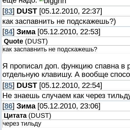
еще надо.
[
83
]
DUST
[05.12.2010, 22:37]
как заспавнить не подскажешь?)
[
84
]
Зима
[05.12.2010, 22:53]
Quote
(
DUST
)
как заспавнить не подскажешь?
Я прописал доп. функцию спавна в р
отдельную клавишу. А вообще спосо
[
85
]
DUST
[05.12.2010, 22:54]
Не знаешь случаем как через тильду
[
86
]
Зима
[05.12.2010, 23:06]
Цитата
(
DUST
)
через тильду