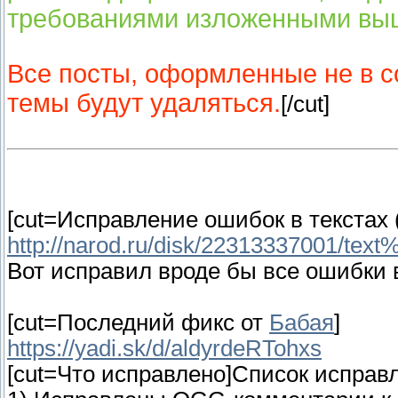
требованиями изложенными вы
Все посты, оформленные не в с
темы будут удаляться.
[/cut]
[cut=Исправление ошибок в текстах
http://narod.ru/disk/22313337001/text%
Вот исправил вроде бы все ошибки в 
[cut=Последний фикс от
Бабая
]
https://yadi.sk/d/aldyrdeRTohxs
[cut=Что исправлено]Список исправ