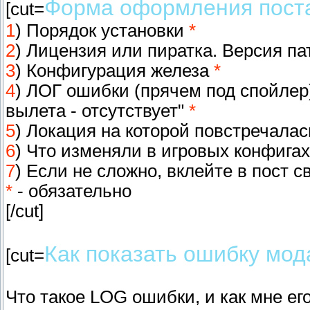
Форма оформления пост
[cut=
1
) Порядок установки
*
2
) Лицензия или пиратка. Версия п
3
) Конфигурация железа
*
4
) ЛОГ ошибки (прячем под спойлер).
вылета - отсутствует"
*
5
) Локация на которой повстречала
6
) Что изменяли в игровых конфигах
7
) Если не сложно, вклейте в пост 
*
- обязательно
[/cut]
Как показать ошибку мо
[cut=
Что такое LOG ошибки, и как мне ег