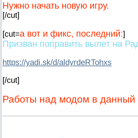
Нужно начать новую игру.
[/cut]
а вот и фикс, последний:
[cut=
]
Призван поправить вылет на Ра
https://yadi.sk/d/aldyrdeRTohxs
[/cut]
Работы над модом в данный 