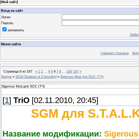
[
Мой сайт
]
Вход на сайт
Логин:
Пароль:
запомнить
Забыл
Меню сайта
Главная страница
Фор
Страница
6
из
167
«
1
2
…
4
5
6
7
8
…
166
167
»
Форум
»
SGM Shadow of Chernobyl
»
Sigerous Mod для SOC (ТЧ)
Sigerous Mod для SOC (ТЧ)
[
1
]
TriO
[02.11.2010, 20:45]
SGM для S.T.A.L.
Название модификации:
Sigerou