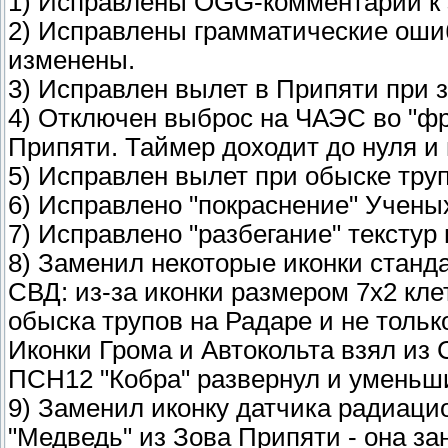
1) Исправлены OGG-комментарии к 
2) Исправлены грамматические ошиб
изменены.
3) Исправлен вылет в Припяти при 
4) Отключен выброс на ЧАЭС во "фр
Припяти. Таймер доходит до нуля и
5) Исправлен вылет при обыске тру
6) Исправлено "покраснение" Ученых
7) Исправлено "разбегание" текстур
8) Заменил некоторые иконки станд
СВД: из-за иконки размером 7х2 кл
обыска трупов на Радаре и не тольк
Иконки Грома и Автокольта взял из 
ПСН12 "Кобра" развернул и уменьш
9) Заменил иконку датчика радиаци
"Медведь" из Зова Припяти - она з