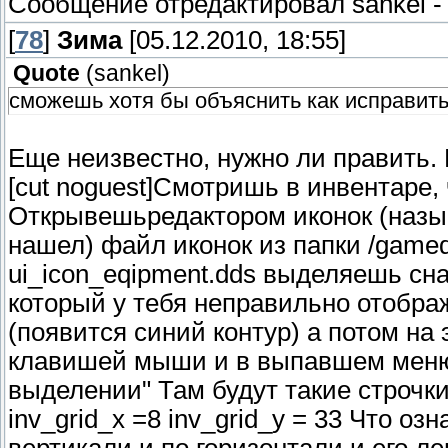
Сообщение отредактировал
sankel
[
78
]
Зима
[05.12.2010, 18:55]
Quote
(
sankel
)
сможешь хотя бы объяснить как исправит
Еще неизвестно, нужно ли править.
[cut noguest]Смотришь в инвентаре,
Открывешьредактором иконок (назыв
нашел) файл иконок из папки /gamed
ui_icon_eqipment.dds выделяешь сн
который у тебя неправильно отобра
(появится синий контур) а потом н
клавишей мыши и в выпавшем меню
выделении" Там будут такие строчки: 
inv_grid_x =8 inv_grid_y = 33 Что оз