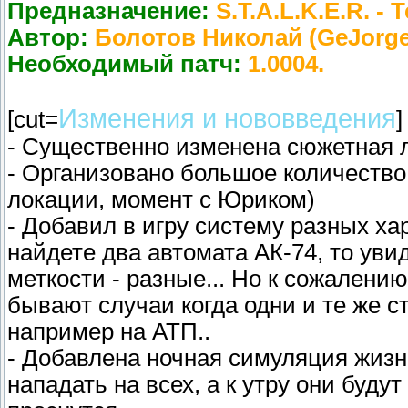
Предназначение:
S.T.A.L.K.E.R. 
Автор:
Болотов Николай (GeJorge
Необходимый патч:
1.0004.
Изменения и нововведения
[cut=
]
- Существенно изменена сюжетная 
- Организовано большое количество 
локации, момент с Юриком)
- Добавил в игру систему разных ха
найдете два автомата АК-74, то уви
меткости - разные... Но к сожалению
бывают случаи когда одни и те же ст
например на АТП..
- Добавлена ночная симуляция жизни
нападать на всех, а к утру они буду