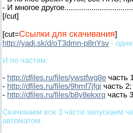
- И многое другое....................................
[/cut]
Ссылки для скачивания
[cut=
]
http://yadi.sk/d/oT3dmn-p8nYsv
- одн
И по частям:
-
http://dfiles.ru/files/ywstfwg8e
часть 1
-
http://dfiles.ru/files/9hmf7jfgi
часть 2;
-
http://dfiles.ru/files/b8y8ekxrq
часть 3
Скачиваем все 3 части запускаем ча
автоматом.