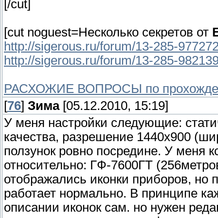
[/cut]
[cut noguest=Несколько секретов от
http://sigerous.ru/forum/13-285-9772
http://sigerous.ru/forum/13-285-98213
РАСХОЖИЕ ВОПРОСЫ по прохожден
[
76
]
Зима
[05.12.2010, 15:19]
У меня настройки следующие: стати
качества, разрешение 1440х900 (ши
ползунок ровно посредине. У меня к
относительно: ГФ-7600ГТ (256метров
отображались иконки приборов, но п
работает нормально. В принципе к
описании иконок сам. но нужен ред