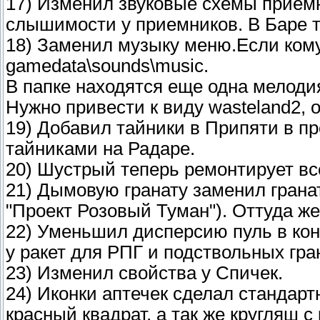
17) Изменил звуковые схемы прием
слышимости у приемников. В Баре т
18) Заменил музыку меню.Если кому
gamedata\sounds\music.
В папке находятся еще одна мелодия
Нужно привести к виду wasteland2, 
19) Добавил тайники в Припяти в пр
тайниками на Радаре.
20) Шустрый теперь ремонтирует все
21) Дымовую гранату заменил гранат
"Проект Розовый Туман"). Оттуда же
22) Уменьшил дисперсию пуль в кон
у ракет для РПГ и подствольных гран
23) Изменил свойства у Спичек.
24) Иконки аптечек сделал стандарт
красный квадрат, а так же кругляш с