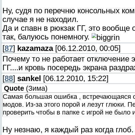
Ну, судя по перечню консольных кома
случае я не находил.
Да и спавн в рюкзак ГГ, это вообще
так, балуюсь понемногу.
[
87
]
kazamaza
[06.12.2010, 00:05]
Почему то не работает отключение 
ГГ....и кровь посередь экрана раздр
[
88
]
sankel
[06.12.2010, 15:22]
Quote
(
Зима
)
Самая большая ошибка , встречающаяся о
модов. Из-за этого порой и лезут глюки
проверить чтобы в папке с игрой не было
Ну незнаю, я каждый раз когда гло