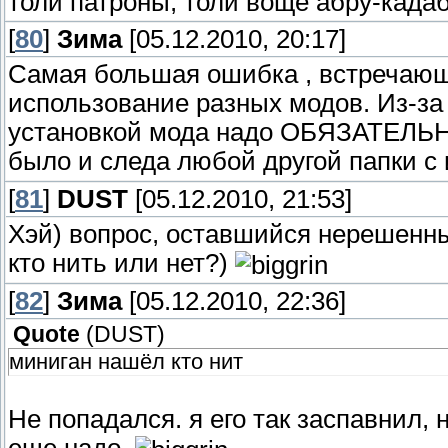
толи патроны, толи воще абру-када
[
80
]
Зима
[05.12.2010, 20:17]
Самая большая ошибка , встречающа
использование разных модов. Из-за 
установкой мода надо ОБЯЗАТЕЛЬНО
было и следа любой другой папки 
[
81
]
DUST
[05.12.2010, 21:53]
Хэй) вопрос, оставшийся нерешенн
кто нить или нет?)
[
82
]
Зима
[05.12.2010, 22:36]
Quote
(
DUST
)
миниган нашёл кто нит
Не попадался. я его так заспавнил, 