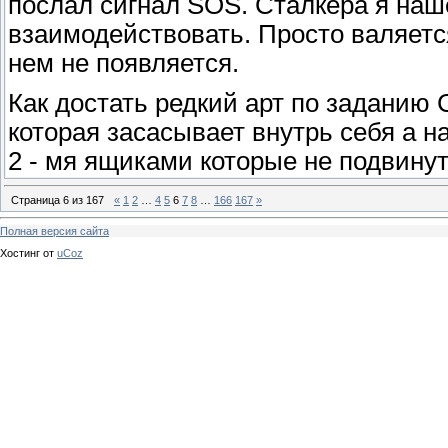
послал сигнал SOS. Сталкера я наше
взаимодействовать. Просто валяетс
нем не появляется.
Как достать редкий арт по заданию
которая засасывает внутрь себя а н
2 - мя ящиками которые не подвинуть(
Страница
6
из
167
«
1
2
…
4
5
6
7
8
…
166
167
»
Полная версия сайта
Хостинг от
uCoz