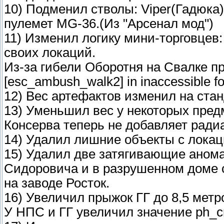
10) Подменил стволы: Viper(Гадюка)
пулемет MG-36.(Из "Арсенал мод")
11) Изменил логику мини-торговцев:
своих локаций.
Из-за гибели Оборотня на Свалке про
[esc_ambush_walk2] in inaccessible fo
12) Вес артефактов изменил на станд
13) Уменьшил вес у некоторых предм
Консерва теперь не добавляет ради
14) Удалил лишние объекты с локац
15) Удалил две затягивающие анома
Сидоровича и в разрушенном доме 
на заводе Росток.
16) Увеличил прыжок ГГ до 8,5 метр
У НПС и ГГ увеличил значение ph_c