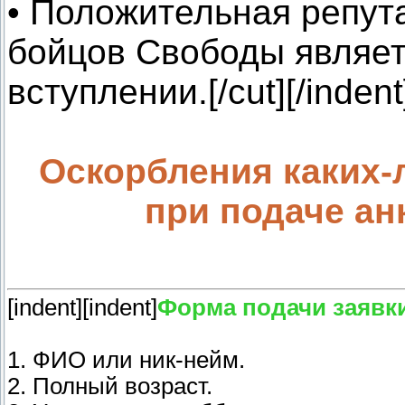
• Положительная репут
бойцов Свободы являе
вступлении.[/cut][/indent]
Оскорбления каких-
при подаче ан
[indent][indent]
Форма подачи заявк
1. ФИО или ник-нейм.
2. Полный возраст.