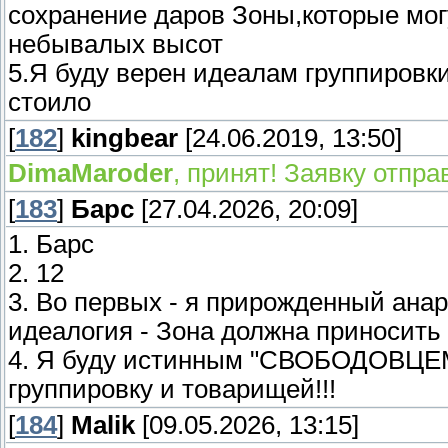
сохранение даров Зоны,которые мог
небывалых высот
5.Я буду верен идеалам группировки 
стоило
[
182
]
kingbear
[24.06.2019, 13:50]
DimaMaroder
, принят! Заявку отпр
[
183
]
Барс
[27.04.2026, 20:09]
1. Барс
2. 12
3. Во первых - я прирожденный анар
идеалогия - Зона должна приносить
4. Я буду истинным "СВОБОДОВЦЕМ"
группировку и товарищей!!!
[
184
]
Malik
[09.05.2026, 13:15]