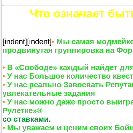
Что означает бы
[indent][indent]
•
Мы самая модмейкер
продвинутая группировка на Фор
•
В «Свободе» каждый найдет для
•
У нас Большое количество квес
•
У нас реально Завоевать Репут
увлекательные задания
•
У нас можно даже просто выигр
Рулетке»®
со ставками.
•
Мы уважаем и ценим своих Бойцо