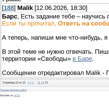
[
188
]
Malik
[12.06.2026, 18:30]
Барс
, Есть задание тебе – научис
Если ты прочитал,
Ответь на сооб
А теперь, напиши мне что-нибудь, я
В этой теме не нужно отвечать. Пи
территории «Свободы»
в Баре
.
Сообщение отредактировал
Malik
-
П
Страница
13
из
13
«
1
2
…
11
12
13
Полная версия сайта
Хостинг от
uCoz