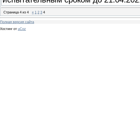
Страница
4
из
4
«
1
2
3
4
Полная версия сайта
Хостинг от
uCoz