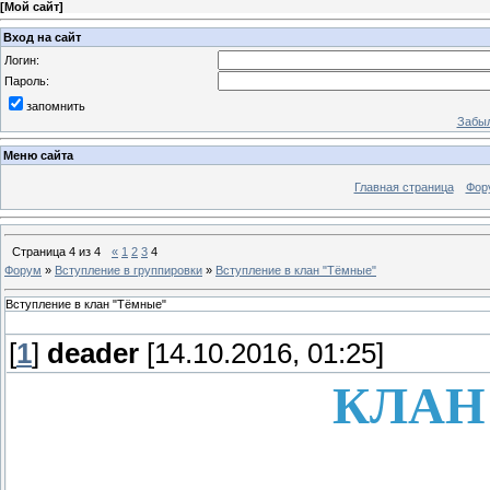
[
Мой сайт
]
Вход на сайт
Логин:
Пароль:
запомнить
Забыл
Меню сайта
Главная страница
Фор
Страница
4
из
4
«
1
2
3
4
Форум
»
Вступление в группировки
»
Вступление в клан "Тёмные"
Вступление в клан "Тёмные"
[
1
]
deader
[14.10.2016, 01:25]
КЛАН