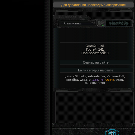
Для добавления необходима авторизация
Статистика
Онлайн:
141
Гостей:
141
Пользователей:
0
Сейчас на сайте:
Были сегодня на сайте:
,
,
,
,
gatsuk79
Felix
xataxatenko
Pantone123
,
,
,
,
,
,
Котейка
wit8370
Дес
-Я-
Quote
visch
89080605690