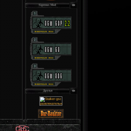
Sigerous Mod
Друзья
.