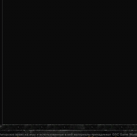
Авторское право на игру и использованные в ней материалы принадлежат GSC Game World