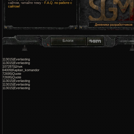
сайтом, читайте тему -
F.A.Q. по работе с
сайтом!
Дневники разработчиков
Блоги
113015|Everlasting
113015|Everlasting
107287|Штык
64009|Kapitan_komandor
72695|Quote
72695|Quote
113015|Everlasting
113015|Everlasting
113015|Everlasting