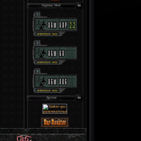
Sigerous Mod
Друзья
.