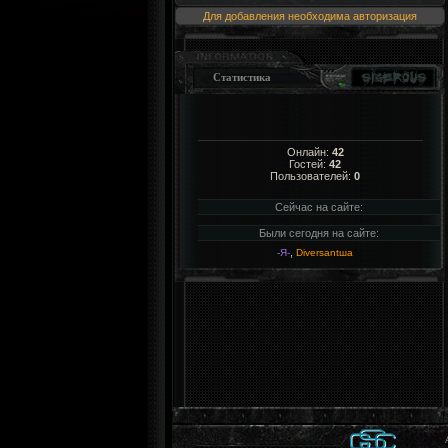
Для добавления необходима авторизация
Статистика
Онлайн:
42
Гостей:
42
Пользователей:
0
Сейчас на сайте:
Были сегодня на сайте:
,
-Я-
Diversantша