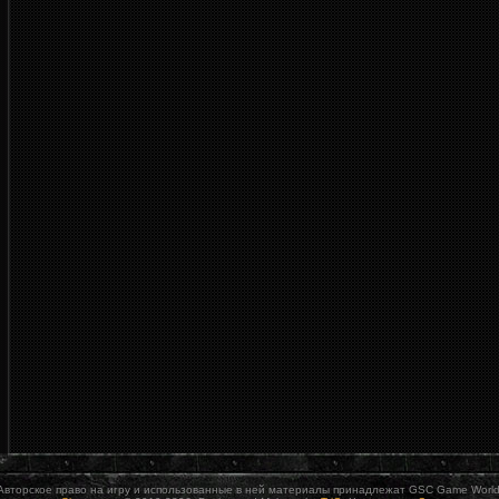
Авторское право на игру и использованные в ней материалы принадлежат GSC Game World