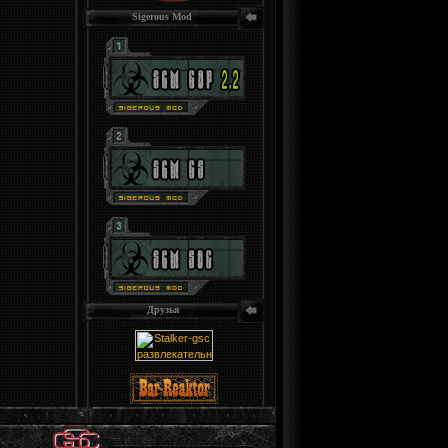
Sigerous Mod
Друзья
.