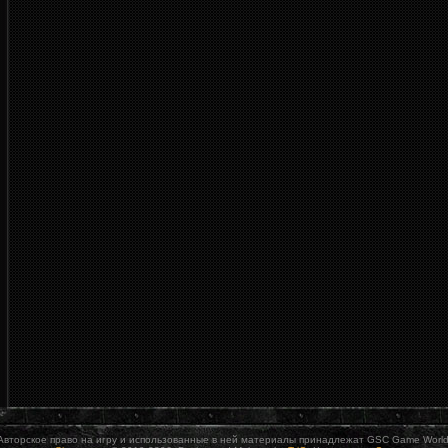
Авторское право на игру и использованные в ней материалы принадлежат GSC Game World