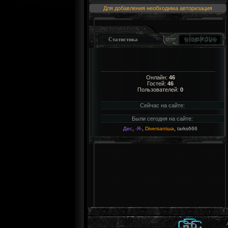
Для добавления необходима авторизация
Статистика
Онлайн:
46
Гостей:
46
Пользователей:
0
Сейчас на сайте:
Были сегодня на сайте:
,
,
,
Дес
-Я-
Diversantша
tarks666