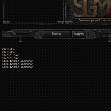
сайтом, читайте тему -
F.A.Q. по работе с
сайтом!
Дневники разработчиков
Блоги
29216|Дес
29216|Дес
107287|Штык
107287|Штык
64009|Kapitan_komandor
64009|Kapitan_komandor
64009|Kapitan_komandor