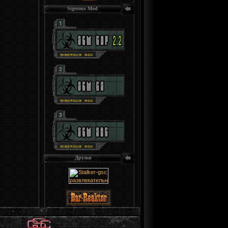
Sigerous Mod
Друзья
.