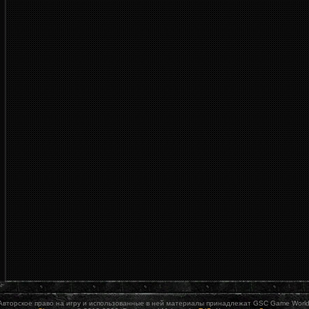
Авторское право на игру и использованные в ней материалы принадлежат GSC Game World