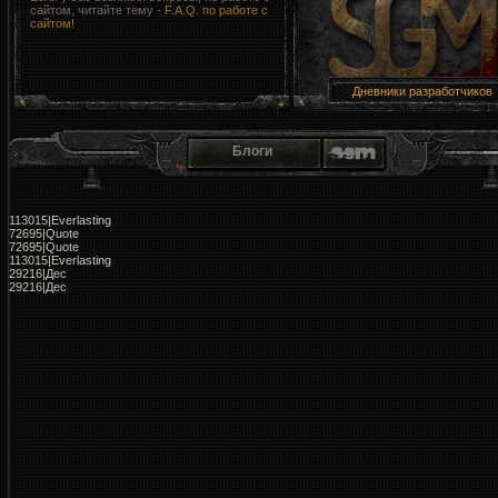
сайтом, читайте тему -
F.A.Q. по работе с
сайтом!
Дневники разработчиков
Блоги
113015|Everlasting
72695|Quote
72695|Quote
113015|Everlasting
29216|Дес
29216|Дес