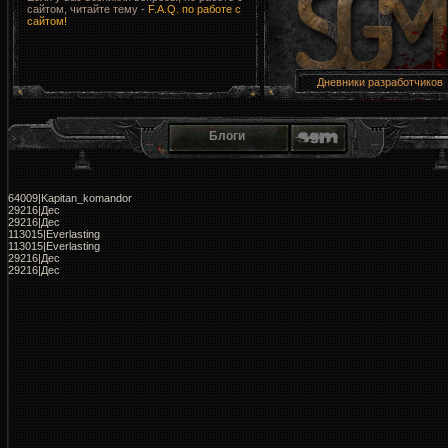
сайтом, читайте тему -
F.A.Q. по работе с
сайтом!
Дневники разработчиков
Блоги
64009|Kapitan_komandor
29216|Дес
29216|Дес
113015|Everlasting
113015|Everlasting
29216|Дес
29216|Дес