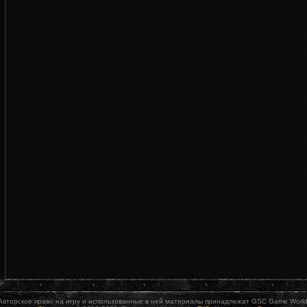
Авторское право на игру и использованные в ней материалы принадлежат GSC Game World