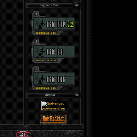
Sigerous Mod
Друзья
.