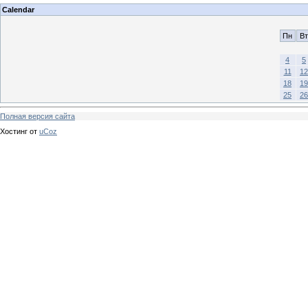
Calendar
Пн
Вт
4
5
11
12
18
19
25
26
Полная версия сайта
Хостинг от
uCoz