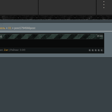
рель
»
01
» post1794566post
st
19:40
ил
:
Zarr
|
Рейтинг
:
0.0
/
0