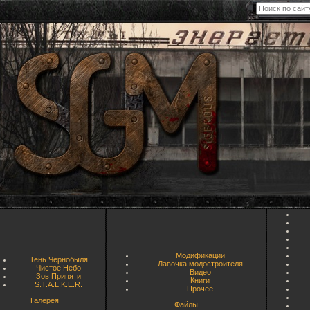
Модификации
Тень Чернобыля
Лавочка модостроителя
Чистое Небо
Видео
Зов Припяти
Книги
S.T.A.L.K.E.R.
Прочее
Галерея
Файлы