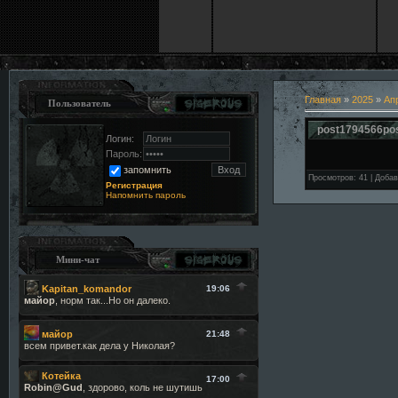
Главная
»
2025
»
Ап
Пользователь
post1794566po
Логин:
Пароль:
запомнить
Просмотров
:
41
|
Добав
Регистрация
Напомнить пароль
Мини-чат