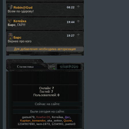
Для добавления необходима авторизация
Статистика
Онлайн:
7
Гостей:
7
Пользователей:
0
Сейчас на сайте:
Были сегодня на сайте:
,
,
,
,
gatsuk79
Комбат26
Котейка
Дес
,
,
,
Kapitan_komandor
aka_sektor
Quote
,
,
,
1234567890
kem-1973
1234561
patriot3