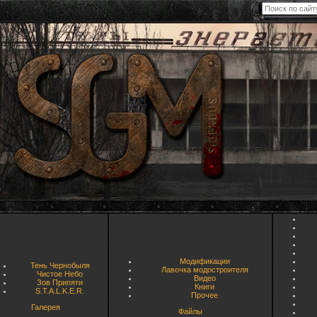
Модификации
Тень Чернобыля
Лавочка модостроителя
Чистое Небо
Видео
Зов Припяти
Книги
S.T.A.L.K.E.R.
Прочее
Галерея
Файлы