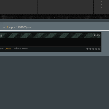
рт
»
19
» post1794933post
st
21:21
вил
:
Quote
|
Рейтинг
:
0.0
/
0