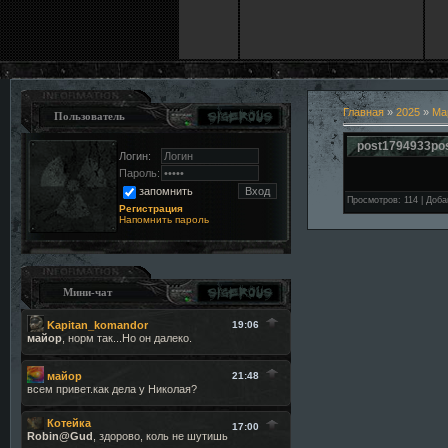
Главная
»
2025
»
Ма
Пользователь
post1794933po
Логин:
Пароль:
запомнить
Просмотров
:
114
|
Доба
Регистрация
Напомнить пароль
Мини-чат