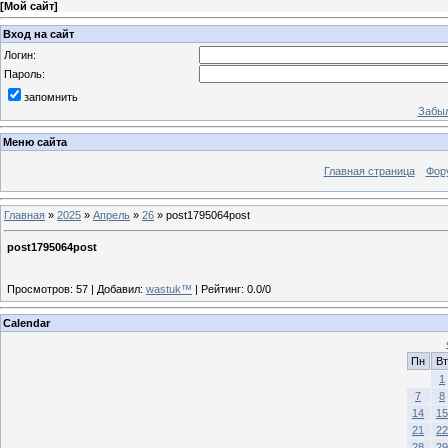
[
Мой сайт
]
Вход на сайт
Логин:
Пароль:
запомнить
Забыл
Меню сайта
Главная страница
Фор
Главная
»
2025
»
Апрель
»
26
» post1795064post
post1795064post
Просмотров
:
57
|
Добавил
:
wastuk™
|
Рейтинг
:
0.0
/
0
Calendar
Пн
Вт
1
7
8
14
15
21
22
28
29