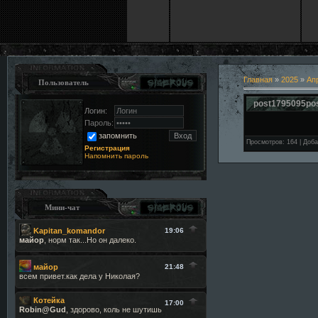
Главная
»
2025
»
Ап
Пользователь
post1795095po
Логин:
Пароль:
запомнить
Просмотров
:
164
|
Доба
Регистрация
Напомнить пароль
Мини-чат