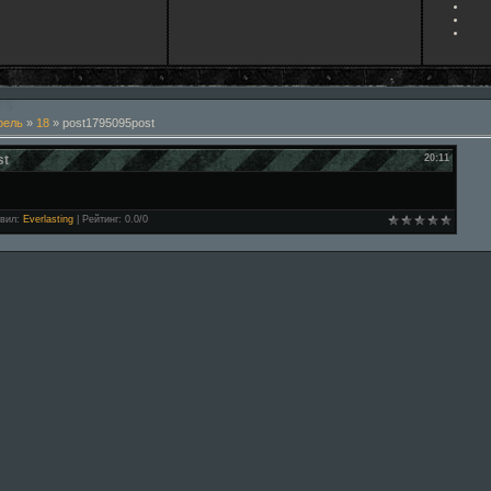
рель
»
18
» post1795095post
st
20:11
вил
:
Everlasting
|
Рейтинг
:
0.0
/
0