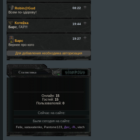
Для добавления необходима авторизация
Статистика
Онлайн:
15
Гостей:
15
Пользователей:
0
Сейчас на сайте:
Были сегодня на сайте:
,
,
,
,
,
Felix
xataxatenko
Pantone123
Дес
-Я-
visch