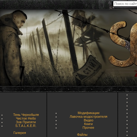
Модификации
Тень Чернобыля
Лавочка модостроителя
Чистое Небо
Видео
Зов Припяти
Книги
S.T.A.L.K.E.R.
Прочее
Галерея
Файлы