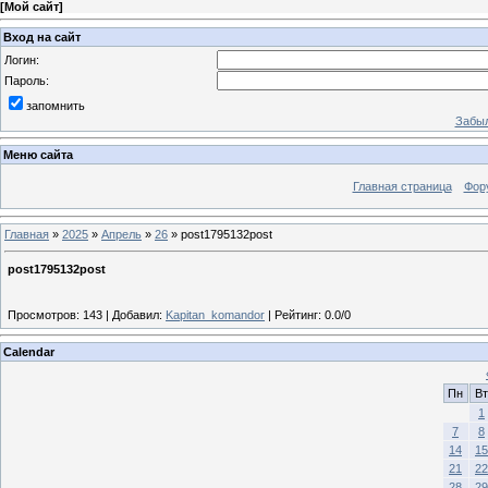
[
Мой сайт
]
Вход на сайт
Логин:
Пароль:
запомнить
Забыл
Меню сайта
Главная страница
Фор
Главная
»
2025
»
Апрель
»
26
» post1795132post
post1795132post
Просмотров
:
143
|
Добавил
:
Kapitan_komandor
|
Рейтинг
:
0.0
/
0
Calendar
Пн
Вт
1
7
8
14
15
21
22
28
29