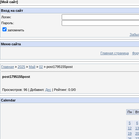
[
Мой сайт
]
Вход на сайт
Логин:
Пароль:
запомнить
Забыл
Меню сайта
Главная страница
Фор
Главная
»
2025
»
Май
»
02
» post1795155post
post1795155post
Просмотров
:
96
|
Добавил
:
Дес
|
Рейтинг
:
0.0
/
0
Calendar
Пн
Вт
5
6
12
13
19
20
26
27