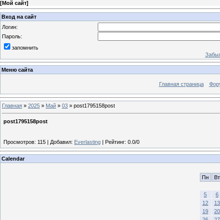
[
Мой сайт
]
Вход на сайт
Логин:
Пароль:
запомнить
Забыл
Меню сайта
Главная страница
Фор
Главная
»
2025
»
Май
»
03
» post1795158post
post1795158post
Просмотров
:
115
|
Добавил
:
Everlasting
|
Рейтинг
:
0.0
/
0
Calendar
Пн
Вт
5
6
12
13
19
20
26
27