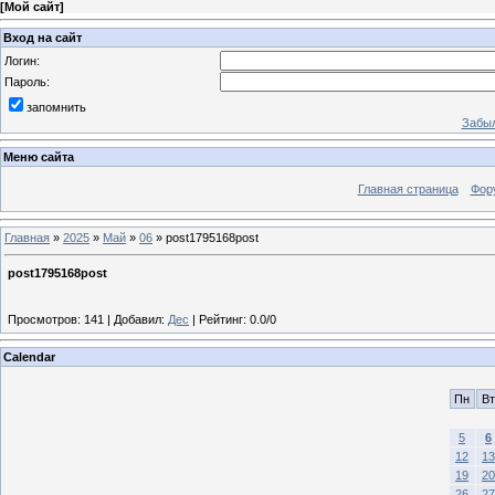
[
Мой сайт
]
Вход на сайт
Логин:
Пароль:
запомнить
Забыл
Меню сайта
Главная страница
Фор
Главная
»
2025
»
Май
»
06
» post1795168post
post1795168post
Просмотров
:
141
|
Добавил
:
Дес
|
Рейтинг
:
0.0
/
0
Calendar
Пн
Вт
5
6
12
13
19
20
26
27