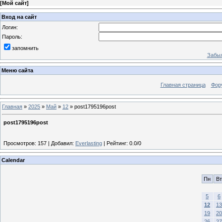
[
Мой сайт
]
Вход на сайт
Логин:
Пароль:
запомнить
Забыл
Меню сайта
Главная страница
Фор
Главная
»
2025
»
Май
»
12
» post1795196post
post1795196post
Просмотров
:
157
|
Добавил
:
Everlasting
|
Рейтинг
:
0.0
/
0
Calendar
Пн
Вт
5
6
12
13
19
20
26
27