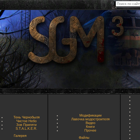
Модификации
Тень Чернобыля
Лавочка модостроителя
Чистое Небо
Видео
Зов Припяти
Книги
S.T.A.L.K.E.R.
Прочее
Галерея
Файлы