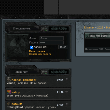
Главная
»
2025
»
Ма
Пользователь
post1795199po
Логин:
Пароль:
запомнить
Просмотров
:
133
|
Доба
Регистрация
Напомнить пароль
Мини-чат