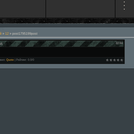
й
»
12
» post1795199post
st
22:04
вил
:
Quote
|
Рейтинг
:
0.0
/
0