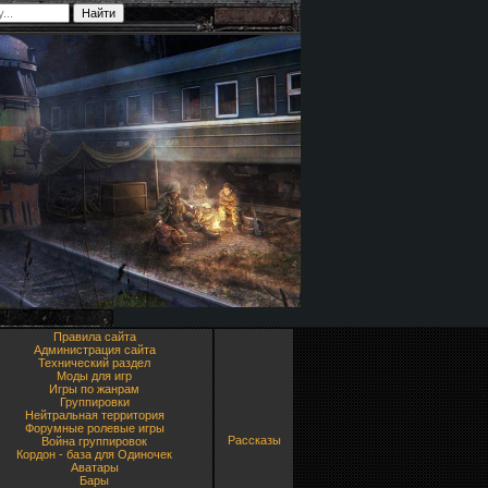
Правила сайта
Администрация сайта
Технический раздел
Моды для игр
Игры по жанрам
Группировки
Нейтральная территория
Форумные ролевые игры
Рассказы
Война группировок
Кордон - база для Одиночек
Аватары
Бары