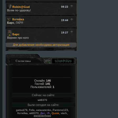
Для добавления необходима авторизация
Статистика
Онлайн:
146
Гостей:
145
Пользователей:
1
Сейчас на сайте:
wit8370
Были сегодня на сайте:
,
,
,
,
gatsuk79
Felix
xataxatenko
Pantone123
,
,
,
,
,
,
Котейка
wit8370
Дес
-Я-
Quote
visch
89080605690