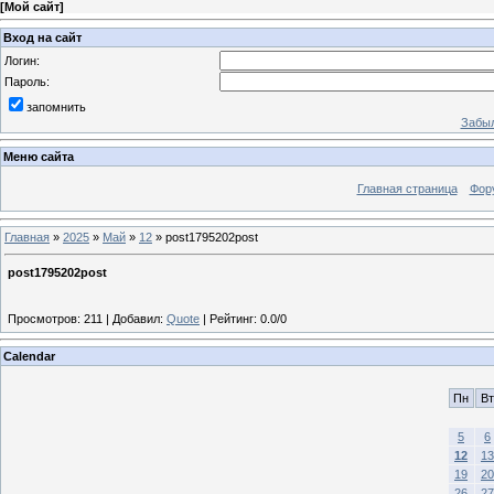
[
Мой сайт
]
Вход на сайт
Логин:
Пароль:
запомнить
Забыл
Меню сайта
Главная страница
Фор
Главная
»
2025
»
Май
»
12
» post1795202post
post1795202post
Просмотров
:
211
|
Добавил
:
Quote
|
Рейтинг
:
0.0
/
0
Calendar
Пн
Вт
5
6
12
13
19
20
26
27