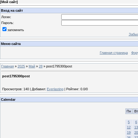
[
Мой сайт
]
Вход на сайт
Логин:
Пароль:
запомнить
Забыл
Меню сайта
Главная страница
Фор
Главная
»
2025
»
Май
»
28
» post1795300post
post1795300post
Просмотров
:
140
|
Добавил
:
Everlasting
|
Рейтинг
:
0.0
/
0
Calendar
Пн
Вт
5
6
12
13
19
20
26
27