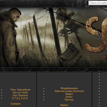
Модификации
Тень Чернобыля
Лавочка модостроителя
Чистое Небо
Видео
Зов Припяти
Книги
S.T.A.L.K.E.R.
Прочее
Галерея
Файлы