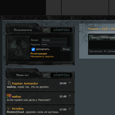
Главная
»
2025
»
Ию
Пользователь
post1795404po
Логин:
Пароль:
запомнить
Просмотров
:
45
|
Добав
Регистрация
Напомнить пароль
Мини-чат