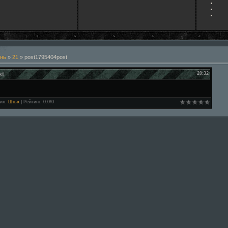
нь
»
21
» post1795404post
st
20:32
ил
:
Штык
|
Рейтинг
:
0.0
/
0