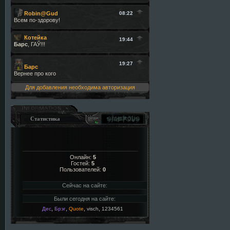
Для добавления необходима авторизация
Статистика
Онлайн:
5
Гостей:
5
Пользователей:
0
Сейчас на сайте:
Были сегодня на сайте:
,
,
,
,
Дес
Брэг
Quote
visch
1234561