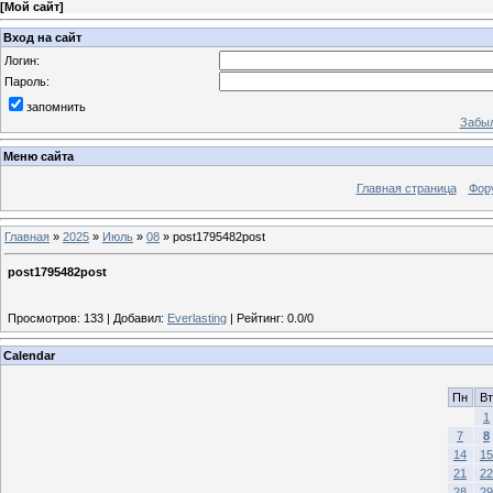
[
Мой сайт
]
Вход на сайт
Логин:
Пароль:
запомнить
Забыл
Меню сайта
Главная страница
Фор
Главная
»
2025
»
Июль
»
08
» post1795482post
post1795482post
Просмотров
:
133
|
Добавил
:
Everlasting
|
Рейтинг
:
0.0
/
0
Calendar
Пн
Вт
1
7
8
14
15
21
22
28
29