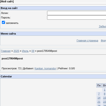
[
Мой сайт
]
Вход на сайт
Логин:
Пароль:
запомнить
Забыл
Меню сайта
Главная страница
Фор
Главная
»
2025
»
Июль
»
09
» post1795498post
post1795498post
Просмотров
:
72
|
Добавил
:
Kapitan_komandor
|
Рейтинг
:
0.0
/
0
Calendar
Пн
Вт
1
7
8
14
15
21
22
28
29