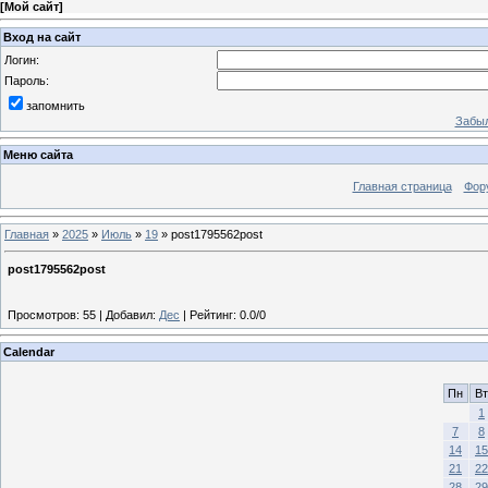
[
Мой сайт
]
Вход на сайт
Логин:
Пароль:
запомнить
Забыл
Меню сайта
Главная страница
Фор
Главная
»
2025
»
Июль
»
19
» post1795562post
post1795562post
Просмотров
:
55
|
Добавил
:
Дес
|
Рейтинг
:
0.0
/
0
Calendar
Пн
Вт
1
7
8
14
15
21
22
28
29