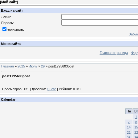
[
Мой сайт
]
Вход на сайт
Логин:
Пароль:
запомнить
Забыл
Меню сайта
Главная страница
Фор
Главная
»
2025
»
Июль
»
29
» post1795603post
post1795603post
Просмотров
:
131
|
Добавил
:
Quote
|
Рейтинг
:
0.0
/
0
Calendar
Пн
Вт
1
7
8
14
15
21
22
28
29