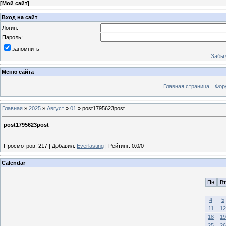
[
Мой сайт
]
Вход на сайт
Логин:
Пароль:
запомнить
Забыл
Меню сайта
Главная страница
Фор
Главная
»
2025
»
Август
»
01
» post1795623post
post1795623post
Просмотров
:
217
|
Добавил
:
Everlasting
|
Рейтинг
:
0.0
/
0
Calendar
Пн
Вт
4
5
11
12
18
19
25
26