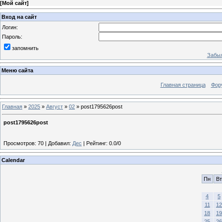
[
Мой сайт
]
Вход на сайт
Логин:
Пароль:
запомнить
Забыл
Меню сайта
Главная страница
Фор
Главная
»
2025
»
Август
»
02
» post1795626post
post1795626post
Просмотров
:
70
|
Добавил
:
Дес
|
Рейтинг
:
0.0
/
0
Calendar
Пн
Вт
4
5
11
12
18
19
25
26