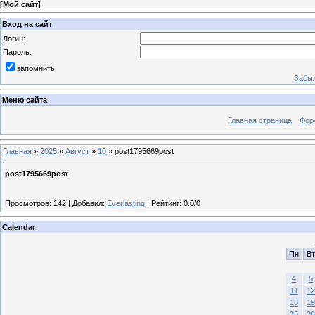
[
Мой сайт
]
Вход на сайт
Логин:
Пароль:
запомнить
Забыл
Меню сайта
Главная страница
Фор
Главная
»
2025
»
Август
»
10
» post1795669post
post1795669post
Просмотров
:
142
|
Добавил
:
Everlasting
|
Рейтинг
:
0.0
/
0
Calendar
Пн
Вт
4
5
11
12
18
19
25
26