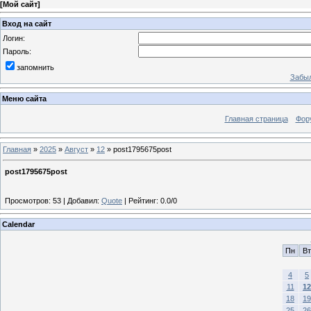
[
Мой сайт
]
Вход на сайт
Логин:
Пароль:
запомнить
Забыл
Меню сайта
Главная страница
Фор
Главная
»
2025
»
Август
»
12
» post1795675post
post1795675post
Просмотров
:
53
|
Добавил
:
Quote
|
Рейтинг
:
0.0
/
0
Calendar
Пн
Вт
4
5
11
12
18
19
25
26