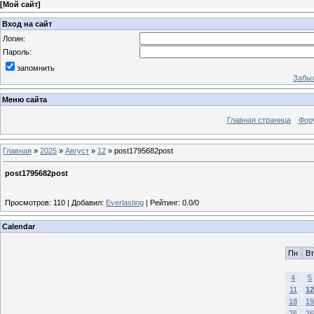
[
Мой сайт
]
Вход на сайт
Логин:
Пароль:
запомнить
Забыл
Меню сайта
Главная страница
Фор
Главная
»
2025
»
Август
»
12
» post1795682post
post1795682post
Просмотров
:
110
|
Добавил
:
Everlasting
|
Рейтинг
:
0.0
/
0
Calendar
Пн
Вт
4
5
11
12
18
19
25
26