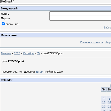
[
Мой сайт
]
Вход на сайт
Логин:
Пароль:
запомнить
Забыл
Меню сайта
Главная страница
Фор
Главная
»
2025
»
Октябрь
»
05
» post1795896post
post1795896post
Просмотров
:
40
|
Добавил
:
Штык
|
Рейтинг
:
0.0
/
0
Calendar
Пн
Вт
6
7
13
14
20
21
27
28